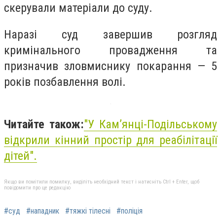
скерували матеріали до суду.
Наразі суд завершив розгляд
кримінального провадження та
призначив зловмиснику покарання — 5
років позбавлення волі.
Читайте також:
"У Кам’янці-Подільському
відкрили кінний простір для реабілітації
дітей".
Якщо ви помітили помилку, виділіть необхідний текст і натисніть Ctrl + Enter, щоб
повідомити про це редакцію
#суд
#нападник
#тяжкі тілесні
#поліція