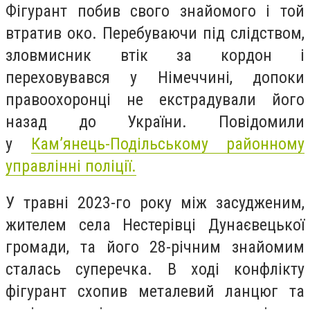
Фігурант побив свого знайомого і той
втратив око. Перебуваючи під слідством,
зловмисник втік за кордон і
переховувався у Німеччині, допоки
правоохоронці не екстрадували його
назад до України. Повідомили
у
Кам’янець-Подільському районному
управлінні поліції.
У травні 2023-го року між засудженим,
жителем села Нестерівці Дунаєвецької
громади, та його 28-річним знайомим
сталась суперечка. В ході конфлікту
фігурант схопив металевий ланцюг та