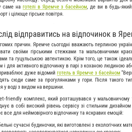
гу саме на
готелі в Яремче з басейном
, де ви в будь-яки
рт і цілюще гірське повітря.
слід відправитись на відпочинок в Яр
агомих причин. Яремче сьогодні вважають перлиною україн
увати своїми гірськими стежками та мальовничими крає
ми та гуцульською автентикою. Крім того, це також ідеал
 і для активного відпочинку в парі з коханою людиною аб
о приваблює дуже відомий
готель в Яремче з басейном
"Верш
здять сюди саме за прогулянками у гори. Після такого ти
 у воді з видом на вершини.
et-friendly комплекс, який розташувався у мальовничому
днує в собі високий рівень сервісу зі стильним дизайном
є все для неймовірного відпочинку та яскравих емоцій:
льні сучасні будиночки, які виготовлені з екологічних мате
що дозволяють насолоджуватися навколишньою красою;