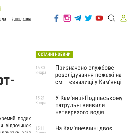
і
ода
Довідкова
ОСТАННІ НОВИНИ
Призначено службове
15:30
Вчора
розслідування пожежі на
рт-
сміттєзвалищі у Кам’янці
У Кам’янці-Подільському
15:21
Вчора
патрульні виявили
нетверезого водія
окремий подих
ли відпочинок
На Камʼянеччині двоє
15:11
ідпустки слід