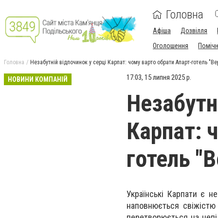
Головна
Афіша
Дозвілля
Оголошення
Поміч
Головна
Незабутній відпочинок у серці Карпат: чому варто обрати Апарт-готель "В
17:03, 15 липня 2025 р.
НОВИНИ КОМПАНІЙ
Незабутн
Карпат: 
готель "
Українські Карпати є н
наповнюється свіжістю 
перетворюється на непі