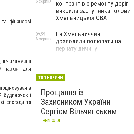
6 серпня
контрактів з ремонту доріг:
викрили заступника голови
Хмельницької ОВА
 та фінансові
На Хмельниччині
09:59
6 серпня
дозволили полювати на
пернату дичину
, де найменші
й паркінг для
ТОП НОВИНИ
оціновувачів
Прощання із
й будиночок і
Захисником України
ві спогади та
Сергієм Вільчинським
НЕКРОЛОГ