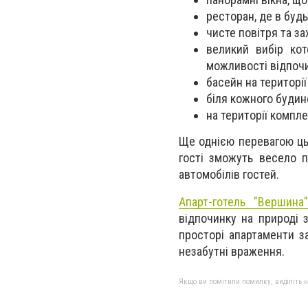
ресторан, де в буд
чисте повітря та за
великий вибір кот
можливості відпоч
басейн на території
біля кожного будино
на території компле
Ще однією перевагою ць
гості зможуть весело п
автомобілів гостей.
Апарт-готель "Вершин
відпочинку на природі 
просторі апартаменти з
незабутні враження.
Якщо ви помітили помилку, виділіть нео