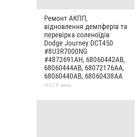
Ремонт АКПП,
відновлення демпферів та
перевірка соленоїдів
Dodge Journey DCT450
#8U3R7000NG
#4872691AH, 68060442AB,
68060444AB, 68072176AA,
68060440AB, 68060438AA
10:57, 31 липня