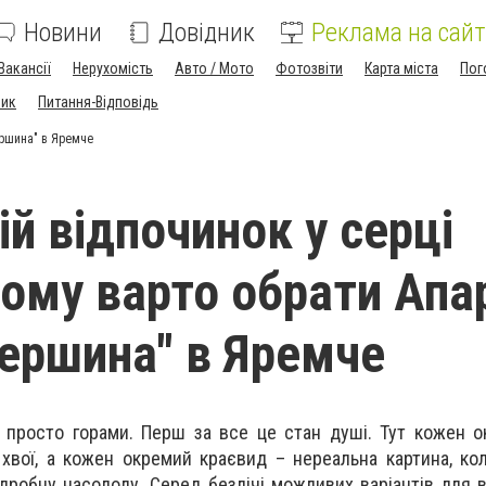
Новини
Довідник
Реклама на сайт
Вакансії
Нерухомість
Авто / Мото
Фотозвіти
Карта міста
Пог
ник
Питання-Відповідь
ершина" в Яремче
ій відпочинок у серці
чому варто обрати Апа
Вершина" в Яремче
е просто горами. Перш за все це стан душі. Тут кожен 
хвої, а кожен окремий краєвид – нереальна картина, ко
дробну насолоду. Серед безлічі можливих варіантів для в