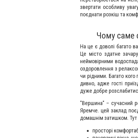
звертати особливу ува
поєднати розкіш та комфо
Чому саме 
На це є доволі багато в
Це місто здатне зачар
неймовірними водоспада
оздоровлення з релаксом
чи рідними. Багато ког
дивно, адже гості приї
дуже добре розслабитися
"Вершина" – сучасний p
Яремче. цей заклад поє
домашнім затишком. Тут 
просторі комфортабе
панорамні вікна, 