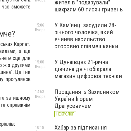
Вчора
жителів "подарували"
й час зможете
шахраям 60 тисяч гривень
У Камʼянці засудили 28-
15:06
Вчора
річного чоловіка, який
емче?
вчиняв насильство
ських Карпат.
стосовно співмешканки
видами, а ще
ьне місце для
У Дунаївцях 21-річна
15:00
о ж з друзями
Вчора
дівчина двічі обікрала
ина". Це і не
магазин цифрової техніки
пу прогулянок
Прощання із Захисником
14:53
Вчора
 та затишному
України Ігорем
 та справжнім
Драгусевичем
НЕКРОЛОГ
ріалів;
Хабар за підписання
10:18