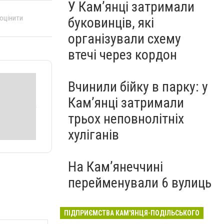
У Кам’янці затримали
 оцінити
буковинців, які
організували схему
втечі через кордон
Вчинили бійку в парку: у
Кам’янці затримали
трьох неповнолітніх
хуліганів
На Камʼянеччині
перейменували 6 вулиць
ПІДПРИЄМСТВА КАМ'ЯНЦЯ-ПОДІЛЬСЬКОГО