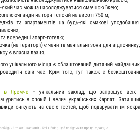
ь-який час можна насолоджуватися смачною їжею;
хоплюючі види на гори і спокій на висоті 750 м;
еджів та апартаментів на будь-які смакові уподобання
иваючих;
 та всередині апарт-готелю;
чка (на території) є чани та мангальні зони для відпочинку;
ксу є власна лазня.
ого унікального місця є облаштований дитячий майданчик
роводити свій час. Крім того, тут також є безкоштовни
а" в Яремче
– унікальний заклад, що запрошує всіх п
зануритись в спокій і велич українських Карпат. Затишни
авжди очікують на своїх гостей, щоб подарувати їм яскра
бхідний текст і натисніть Ctrl + Enter, щоб повідомити про це редакцію