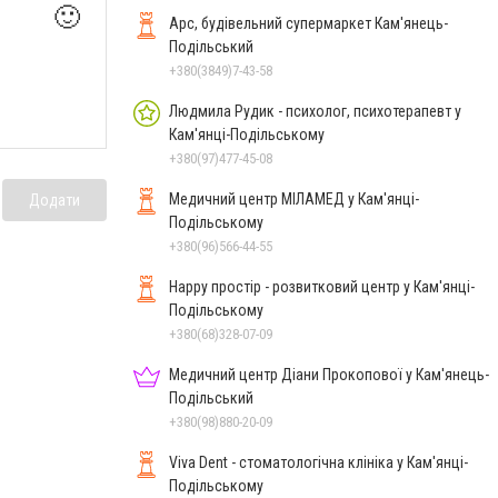
🙂
Арс, будівельний супермаркет Кам'янець-
Подільський
+380(3849)7-43-58
Людмила Рудик - психолог, психотерапевт у
Кам'янці-Подільському
+380(97)477-45-08
Медичний центр МІЛАМЕД у Кам'янці-
Додати
Подільському
+380(96)566-44-55
Happy простір - розвитковий центр у Кам'янці-
Подільському
+380(68)328-07-09
Медичний центр Діани Прокопової у Кам'янець-
Подільський
+380(98)880-20-09
Viva Dent - стоматологічна клініка у Кам'янці-
Подільському