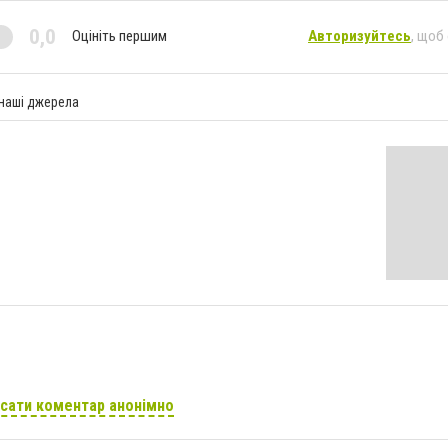
0,0
Оцініть першим
Авторизуйтесь
, щоб
 наші джерела
сати коментар анонімно