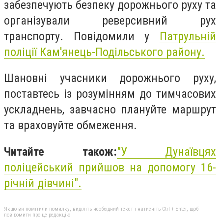
забезпечують безпеку дорожнього руху та
організували реверсивний рух
транспорту. Повідомили у
Патрульній
поліції Кам'янець-Подільського району.
Шановні учасники дорожнього руху,
поставтесь із розумінням до тимчасових
ускладнень, завчасно плануйте маршрут
та враховуйте обмеження.
Читайте також:
"У Дунаївцях
поліцейський прийшов на допомогу 16-
річній дівчині".
Якщо ви помітили помилку, виділіть необхідний текст і натисніть Ctrl + Enter, щоб
повідомити про це редакцію