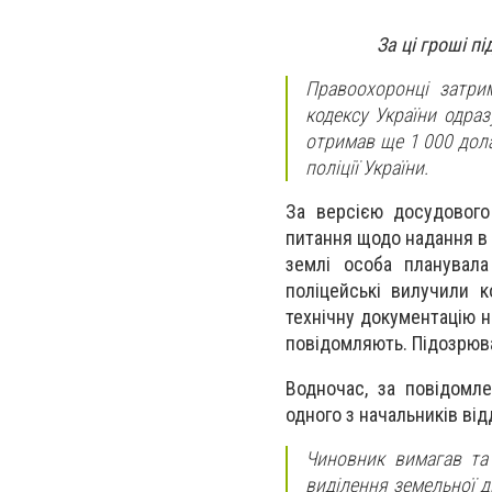
За ці гроші п
Правоохоронці затри
кодексу України одраз
отримав ще 1 000 дола
поліції України.
За версією досудового
питання щодо надання в 
землі особа планувал
поліцейські вилучили к
технічну документацію н
повідомляють. Підозрюва
Водночас, за повідом
одного з начальників ві
Чиновник вимагав та
виділення земельної 