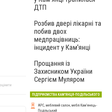
ДТП
Розбив двері лікарні та
побив двох
медпрацівниць:
інцидент у Кам'янці
Прощання із
Захисником України
Сергієм Муляром
 оцінити
ПІДПРИЄМСТВА КАМ'ЯНЦЯ-ПОДІЛЬСЬКОГО
АРС, меблевий салон, меблі Кам'янець-
Подільський