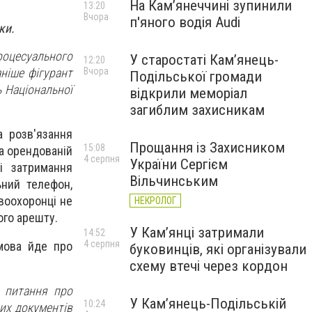
На Камʼянеччині зупинили
13:20
Вчора
п'яного водія Audi
ки.
оцесуального
У старостаті Кам’янець-
12:20
Вчора
ніше фігурант
Подільської громади
ь Національної
відкрили меморіал
загиблим захисникам
а розв'язання
Прощання із Захисником
15:08
а орендованій
4 серпня
України Сергієм
і затримання
Вільчинським
ьний телефон,
воохоронці не
НЕКРОЛОГ
ого арешту.
У Кам’янці затримали
14:52
4 серпня
мова йде про
буковинців, які організували
схему втечі через кордон
 питання про
У Кам’янець-Подільській
10:24
их документів