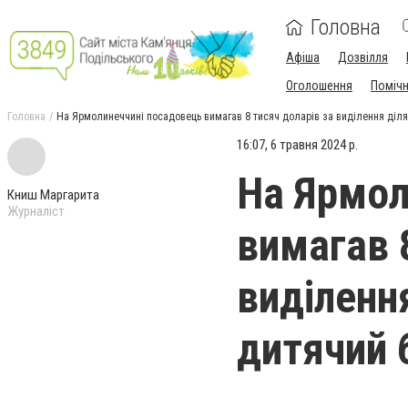
Головна
Афіша
Дозвілля
Оголошення
Поміч
Головна
На Ярмолинеччині посадовець вимагав 8 тисяч доларів за виділення діля
16:07, 6 травня 2024 р.
На Ярмол
Книш Маргарита
Журналіст
вимагав 
виділенн
дитячий 