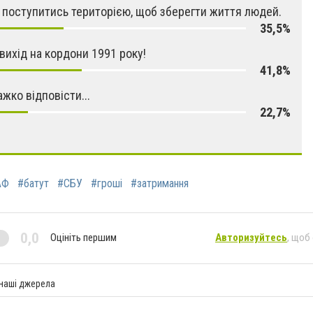
поступитись територією, щоб зберегти життя людей.
35,5%
 вихід на кордони 1991 року!
41,8%
ажко відповісти...
22,7%
АФ
#батут
#СБУ
#гроші
#затримання
0,0
Оцініть першим
Авторизуйтесь
, щоб
 наші джерела