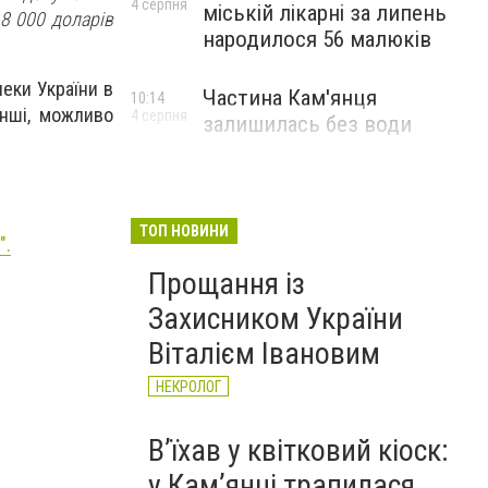
4 серпня
міській лікарні за липень
8 000 доларів
народилося 56 малюків
пеки України в
Частина Кам'янця
10:14
інші, можливо
4 серпня
залишилась без води
ТОП НОВИНИ
".
Прощання із
Захисником України
Віталієм Івановим
НЕКРОЛОГ
Вʼїхав у квітковий кіоск:
у Камʼянці трапилася