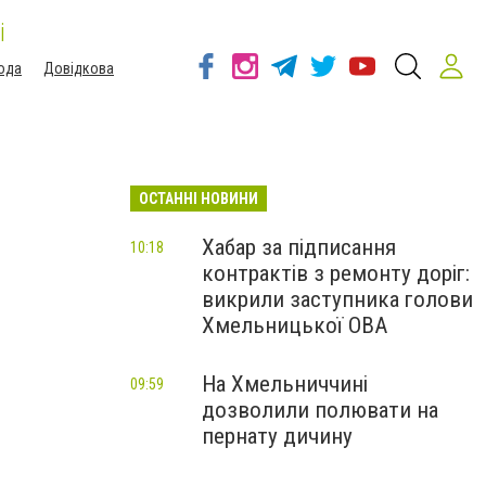
і
ода
Довідкова
ОСТАННІ НОВИНИ
Хабар за підписання
10:18
контрактів з ремонту доріг:
викрили заступника голови
Хмельницької ОВА
На Хмельниччині
09:59
дозволили полювати на
пернату дичину