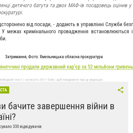
янці дитячого батута та двох МАФ-ів посадовець оцінив у 
окуратурі.
дсторонено від посади, - додають в управлінні Служби без
 - У межах кримінального провадження встановлюються 
би.
Затримання, Фото: Хмельницька обласна прокуратура
'янеччині продали державний кар’єр за 52 мільйони гривень
бхідний текст і натисніть Ctrl + Enter, щоб повідомити про це редакцію
ІСТА
ви бачите завершення війни в
аїні?
увало 330 відвідувачів