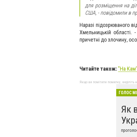
для розміщення на діл
США, - повідомили в пр
Наразі підозрюваного ві
Хмельницькій області.
причетні до злочину, осо
Читайте також:
"На Кам
Якщо ви помітили помилку, виділіть нео
ГОЛОС М
Як 
Укр
проголос