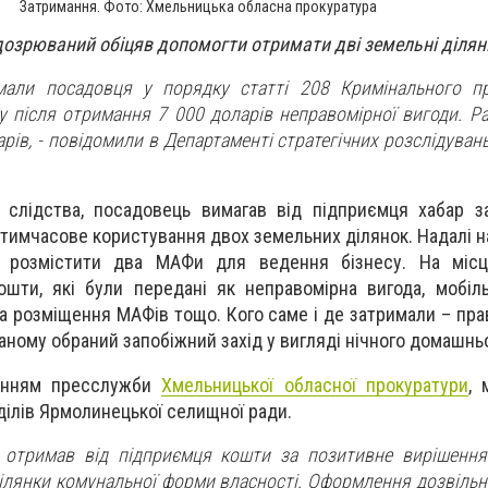
Затримання. Фото: Хмельницька обласна прокуратура
ідозрюваний обіцяв допомогти отримати дві земельні ділян
мали посадовця у порядку статті 208 Кримінального пр
у після отримання 7 000 доларів неправомірної вигоди. Ра
рів, - повідомили в Департаменті стратегічних розслідуван
 слідства, посадовець вимагав від підприємця хабар з
тимчасове користування двох земельних ділянок. Надалі н
а розмістити два МАФи для ведення бізнесу. На місц
ошти, які були передані як неправомірна вигода, мобіл
а розміщення МАФів тощо. Кого саме і де затримали – пра
ному обраний запобіжний захід у вигляді нічного домашнь
ленням пресслужби
Хмельницької обласної прокуратури
, 
дділів Ярмолинецької селищної ради.
 отримав від підприємця кошти за позитивне вирішення
ділянки комунальної форми власності. Оформлення дозвільн