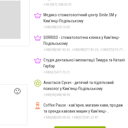
+38 (067) 208-53-01
Медико-стоматологічний центр Smile SM у
Кам’янці-Подільському
+380(98)220-10-02
SORRISO - стоматологічна клініка у Кам'янці-
Подільському
+380(98)587-43-61, +380(98)077-81-35, +380(97)375-77-72, +380(97)982-31-07
Студія дентальної імплантації Тимура та Наталії
Гарбар
+380(67)477-72-21
Анастасія Сукач - дитячий та підлітковий
психолог у Кам'янці-Подільському
🙂
+380(96)948-98-95
Coffee Pause - кав’ярня, магазин кави, продаж
та оренда кавових машин у Кам’янці-
Подільському
+380(68)050-50-53, +380(67)381-22-87