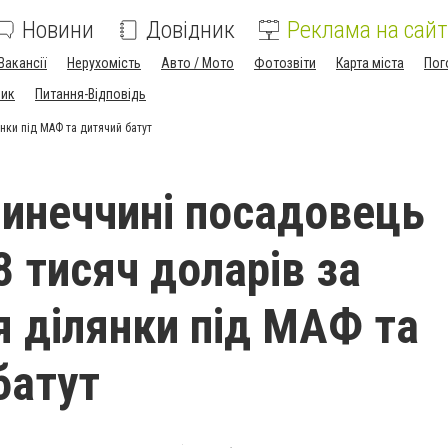
Новини
Довідник
Реклама на сайт
Вакансії
Нерухомість
Авто / Мото
Фотозвіти
Карта міста
Пог
ник
Питання-Відповідь
нки під МАФ та дитячий батут
инеччині посадовець
8 тисяч доларів за
я ділянки під МАФ та
батут