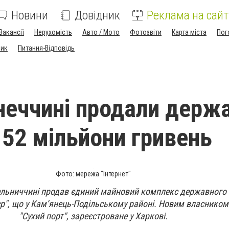
Новини
Довідник
Реклама на сайт
Вакансії
Нерухомість
Авто / Мото
Фотозвіти
Карта міста
Пог
ник
Питання-Відповідь
неччині продали держ
 52 мільйони гривень
Фото: мережа "Інтернет"
льниччині продав
єдин
ий
майнов
ий
комплекс державного 
р",
що у Кам’янець-Подільському районі.
Н
овим власником
"Сухий порт",
зареєстроване у Харкові
.