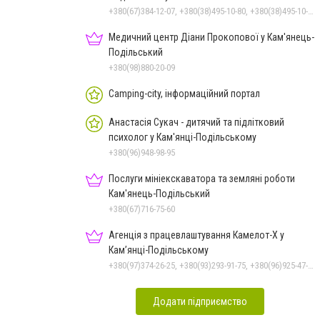
+380(67)384-12-07, +380(38)495-10-80, +380(38)495-10-70
Медичний центр Діани Прокопової у Кам'янець-
Подільський
+380(98)880-20-09
Camping-city, інформаційний портал
Анастасія Сукач - дитячий та підлітковий
психолог у Кам'янці-Подільському
+380(96)948-98-95
Послуги мініекскаватора та земляні роботи
Кам'янець-Подільський
+380(67)716-75-60
Агенція з працевлаштування Камелот-Х у
Кам’янці-Подільському
+380(97)374-26-25, +380(93)293-91-75, +380(96)925-47-71, +380(73)327-54-83
Додати підприємство