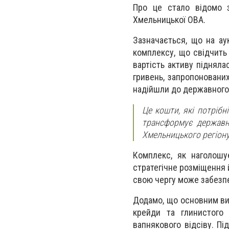
Про це стало відомо з
Хмельницької ОВА.
Зазначається, що на ау
комплексу, що свідчить 
вартість активу підняла
гривень, запропоновани
надійшли до державного 
Це кошти, які потрібні
трансформує державн
Хмельницького регіону
К
омплекс,
як наголошу
стратегічне розміщення
свою чергу може забезпе
Додамо, що
о
сновним ви
крейди та глинистого
вапнякового відсіву. П