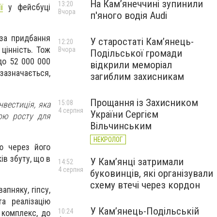
На Камʼянеччині зупинили
13:20
ї
у фейсбуці
Вчора
п'яного водія Audi
 за придбання
У старостаті Кам’янець-
12:20
цінність. Тож
Вчора
Подільської громади
 до 52 000 000
відкрили меморіал
зазначається,
загиблим захисникам
Прощання із Захисником
15:08
нвестиція, яка
4 серпня
України Сергієм
кою росту для
Вільчинським
НЕКРОЛОГ
ю через його
в збуту, що в
У Кам’янці затримали
14:52
4 серпня
буковинців, які організували
схему втечі через кордон
апняку, гіпсу,
та реалізацію
У Кам’янець-Подільській
10:24
комплекс, до