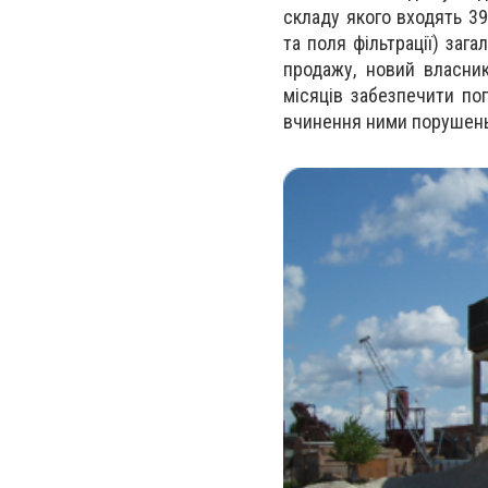
складу якого входять
39
та поля фільтрації) заг
продажу, новий власн
місяців
забезпечити по
вчинення ними порушень