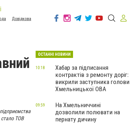
і
ода
Довідкова
ОСТАННІ НОВИНИ
авний
Хабар за підписання
10:18
контрактів з ремонту доріг:
викрили заступника голови
Хмельницької ОВА
На Хмельниччині
09:59
підприємства
дозволили полювати на
 стало ТОВ
пернату дичину