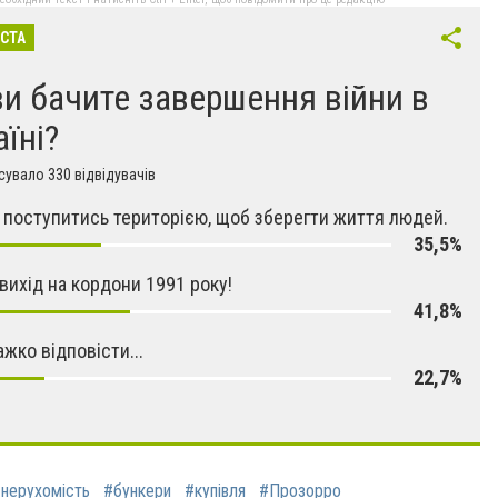
ІСТА
ви бачите завершення війни в
аїні?
увало 330 відвідувачів
поступитись територією, щоб зберегти життя людей.
35,5%
 вихід на кордони 1991 року!
41,8%
ажко відповісти...
22,7%
нерухомість
#бункери
#купівля
#Прозорро