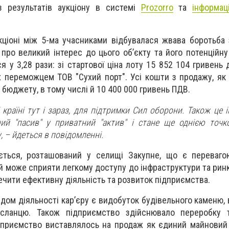
 результатів аукціону в системі
Prozorro
та
інформаці
кціоні між 5-ма учасниками відбувалася жвава боротьба
про великий інтерес до цього об’єкту та його потенційну 
ся у 3,28 рази: зі стартової ціна лоту 15 852 104 гривень
х переможцем ТОВ "Сухий порт". Усі кошти з продажу, як 
бюджету, в тому числі й 10 400 000 гривень ПДВ.
 країні тут і зараз, для підтримки Сил оборони. Також це і
ий "пасив" у приватний "актив" і стане ще однією точ
, –
йдеться в повідомленні
.
ється,
розташований у с
елищі
Закупне, що є переваго
й
може сприяти легкому доступу до інфраструктури та ринкі
чити ефективну діяльність та розвиток підприємства.
дом діяльності
кар’єру
є видобуток будівельного каменю, в
 сланцю.
Також підприємство з
дійсню
вало
переробку 
ідприємство виставля
лось
на продаж як єдиний майновий 