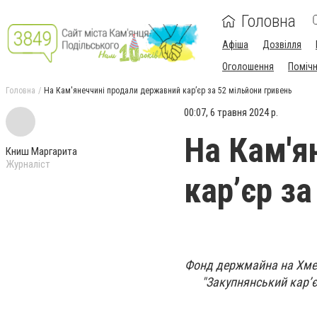
Головна
Афіша
Дозвілля
Оголошення
Поміч
Головна
На Кам'янеччині продали державний кар’єр за 52 мільйони гривень
00:07, 6 травня 2024 р.
На Кам'я
Книш Маргарита
Журналіст
кар’єр за
Фонд держмайна на Хме
"Закупнянський кар’є