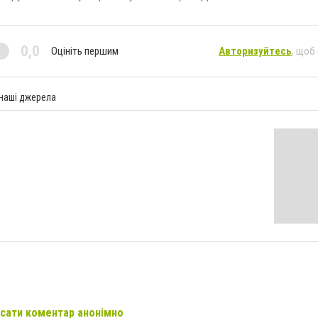
0,0
Оцініть першим
Авторизуйтесь
, щоб
 наші джерела
сати коментар анонімно