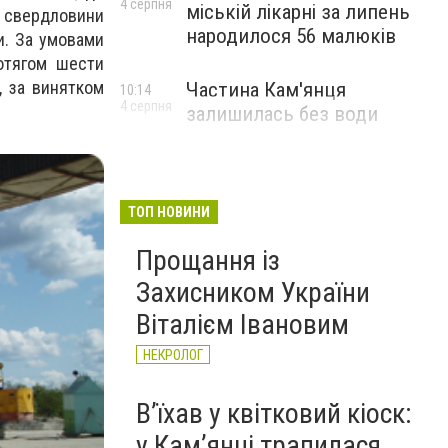
4 серпня
міській лікарні за липень
и, свердловини
народилося 56 малюків
и
.
За умовами
ротягом шести
в,
за винятком
Частина Кам'янця
10:14
4 серпня
залишилась без води
ТОП НОВИНИ
Прощання із
Захисником України
Віталієм Івановим
НЕКРОЛОГ
Вʼїхав у квітковий кіоск:
у Камʼянці трапилася