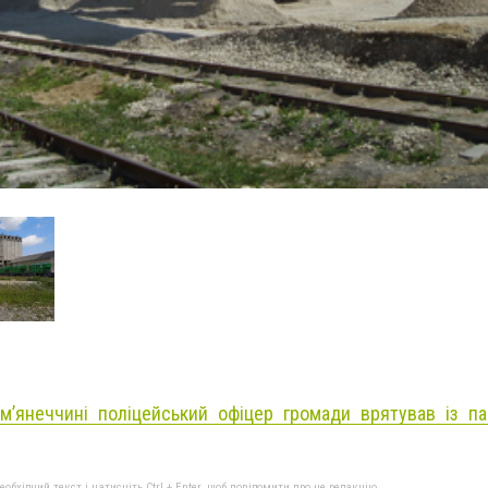
мʼянеччині поліцейський офіцер громади врятував із п
бхідний текст і натисніть Ctrl + Enter, щоб повідомити про це редакцію