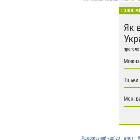
ГОЛОС М
Як 
Укр
проголос
Можна 
Тільки
Мені в
#державний кар’єр
#лот
#