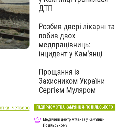
ДТП
Розбив двері лікарні та
побив двох
Кар'єр
медпрацівниць:
Фото: мережа "Інтернет"
інцидент у Кам'янці
Прощання із
Захисником України
Сергієм Муляром
астки четверо
ПІДПРИЄМСТВА КАМ'ЯНЦЯ-ПОДІЛЬСЬКОГО
Медичний центр Атланта у Кам’янці-
Подільському