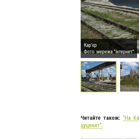
Кар'єр
Фото: мережа "Інтернет"
Читайте також:
"На Ка
цуценят".
Якщо ви помітили помилку, виділіть нео