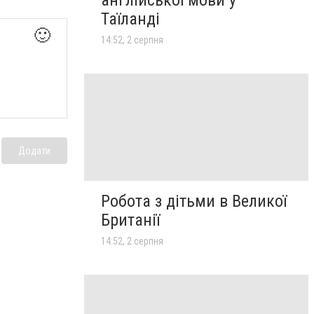
англійської мови у
Таїланді
🙂
14:52, 2 серпня
Додати
Робота з дітьми в Великої
Британії
14:52, 2 серпня