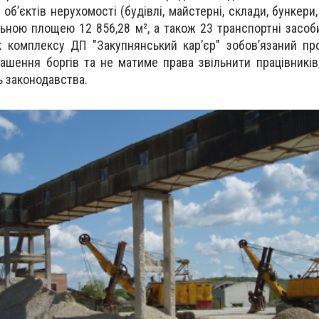
 об’єктів нерухомості
(будівлі, майстерні, склади, бункер
альною площею 12 856,28 м², а також
23 транспортні засоб
ик
комплексу
ДП
"Закупнянський кар’єр" зобов’язаний п
гашення боргів
та не
матиме права звільнити працівникі
 законодавства.