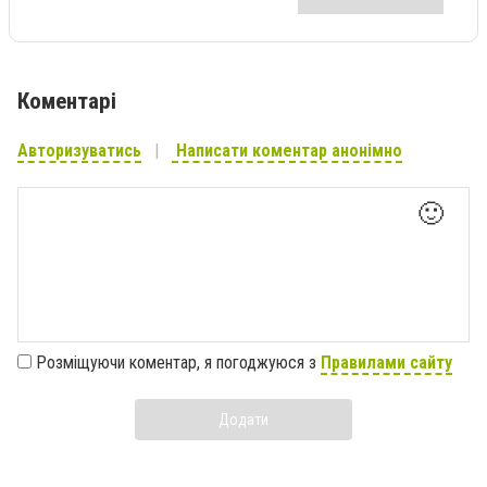
Коментарі
Авторизуватись
Написати коментар анонімно
🙂
Розміщуючи коментар, я погоджуюся з
Правилами сайту
Додати