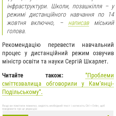
інфраструктури. Школи, позашкілля – у
режимі дистанційного навчання по 14
жовтня включно, –
написав
міський
голова.
Рекомендацію перевести навчальний
процес у дистанційний режим озвучив
міністр освіти та науки Сергій Шкарлет.
Читайте також:
"Проблеми
сміттєзвалища обговорили у Кам’янці-
Подільському".
Якщо ви помітили помилку, виділіть необхідний текст і натисніть Ctrl + Enter, щоб
повідомити про це редакцію