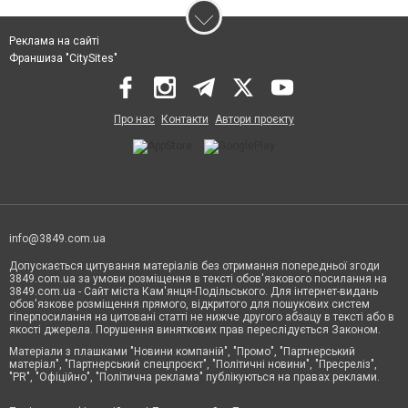
Реклама на сайті
Франшиза "CitySites"
Про нас
Контакти
Автори проєкту
info@3849.com.ua
Допускається цитування матеріалів без отримання попередньої згоди
3849.com.ua за умови розміщення в тексті обов'язкового посилання на
3849.com.ua - Сайт міста Кам'янця-Подільського. Для інтернет-видань
обов'язкове розміщення прямого, відкритого для пошукових систем
гіперпосилання на цитовані статті не нижче другого абзацу в тексті або в
якості джерела. Порушення виняткових прав переслідується Законом.
Матеріали з плашками "Новини компаній", "Промо", "Партнерський
матеріал", "Партнерський спецпроєкт", "Політичні новини", "Пресреліз",
"PR", "Офіційно", "Політична реклама" публікуються на правах реклами.