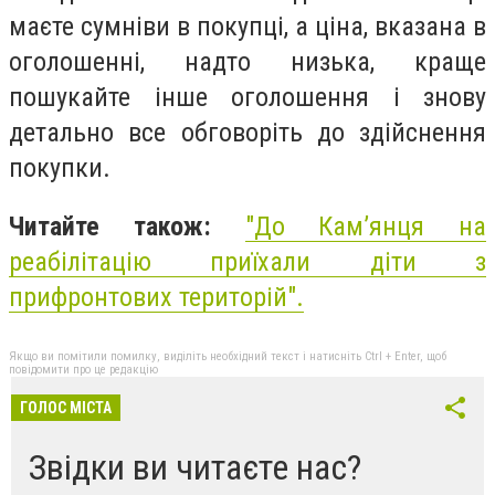
маєте сумніви в покупці, а ціна, вказана в
оголошенні, надто низька, краще
пошукайте інше оголошення і знову
детально все обговоріть до здійснення
покупки.
Читайте також:
"До Кам’янця на
реабілітацію приїхали діти з
прифронтових територій".
Якщо ви помітили помилку, виділіть необхідний текст і натисніть Ctrl + Enter, щоб
повідомити про це редакцію
ГОЛОС МІСТА
Звідки ви читаєте нас?