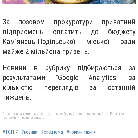
За позовом прокуратури приватний
підприємець сплатить до бюджету
Кам’янець-Подільської міської ради
майже 2 мільйона гривень.
Новини в рубрику підбираються за
результатами "Google Analytics" за
кількістю переглядів за останній
тиждень.
Якщо ви помітили помилку, виділіть необхідний текст і натисніть Ctrl + Enter, щоб
повідомити про це редакцію
#ТОП 7
#новини
#спецтема
#новини тижня