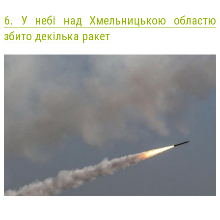
6.
У небі над Хмельницькою областю
збито декілька ракет