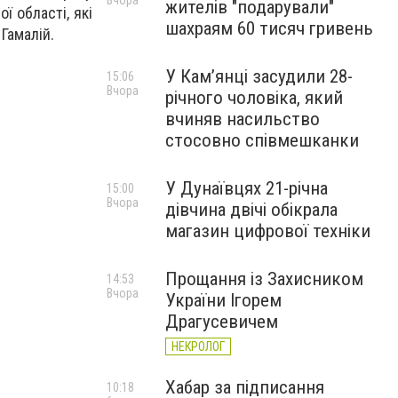
Вчора
жителів "подарували"
ї області, які
шахраям 60 тисяч гривень
Гамалій.
У Камʼянці засудили 28-
15:06
Вчора
річного чоловіка, який
вчиняв насильство
стосовно співмешканки
У Дунаївцях 21-річна
15:00
Вчора
дівчина двічі обікрала
магазин цифрової техніки
Прощання із Захисником
14:53
Вчора
України Ігорем
Драгусевичем
НЕКРОЛОГ
Хабар за підписання
10:18