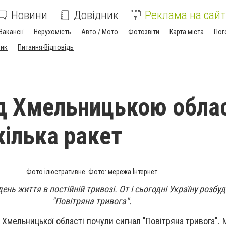
Новини
Довідник
Реклама на сайт
Вакансії
Нерухомість
Авто / Мото
Фотозвіти
Карта міста
Пог
ник
Питання-Відповідь
ад Хмельницькою обла
кілька ракет
Фото ілюстративне. Фото: мережа Інтернет
 день життя в постійній тривозі. От і сьогодні Україну розбу
"Повітряна тривога".
і Хмельницької області почули сигнал "Повітряна тривога".