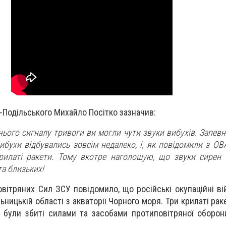
-Подільського Михайло Посітко зазначив:
нього сигналу тривоги ви могли чути звуки вибухів. Запевн
вибухи відбувались зовсім недалеко, і, як повідомили з О
илаті ракети. Тому вкотре наголошую, що звуки сирен 
та близьких!
вітряних Сил ЗСУ повідомило, що російські окупаційні ві
ьницькій області з акваторії Чорного моря. Три крилаті ра
" були збиті силами та засобами протиповітряної оборон