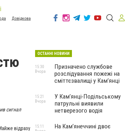
і
ода
Довідкова
ОСТАННІ НОВИНИ
стю
Призначено службове
15:30
Вчора
розслідування пожежі на
сміттєзвалищі у Кам’янці
У Кам’янці-Подільському
15:21
Вчора
патрульні виявили
див сигнал
нетверезого водія
На Камʼянеччині двоє
15:11
 Майже відразу