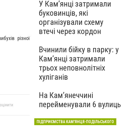
У Кам’янці затримали
буковинців, які
організували схему
втечі через кордон
ибухів різної
Вчинили бійку в парку: у
Кам’янці затримали
трьох неповнолітніх
хуліганів
На Камʼянеччині
перейменували 6 вулиць
 оцінити
ПІДПРИЄМСТВА КАМ'ЯНЦЯ-ПОДІЛЬСЬКОГО