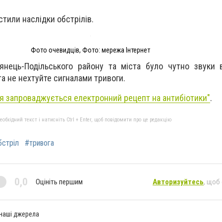
стили наслідки обстрілів.
Фото очевидців, Фото: мережа Інтернет
янець-Подільського району та міста було чутно звуки в
та не нехтуйте сигналами тривоги.
я запроваджується електронний рецепт на антибіотики"
.
бхідний текст і натисніть Ctrl + Enter, щоб повідомити про це редакцію
бстріл
#тривога
0,0
Оцініть першим
Авторизуйтесь
, щоб
 наші джерела