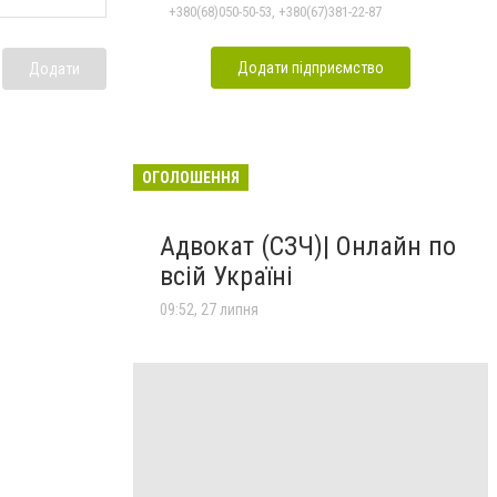
Подільському
+380(68)050-50-53, +380(67)381-22-87
Додати підприємство
Додати
ОГОЛОШЕННЯ
Адвокат (СЗЧ)| Онлайн по
всій Україні
09:52, 27 липня