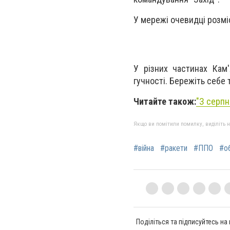
У мережі очевидці розмі
У різних частинах Кам'
гучності. Бережіть себе 
Читайте також:
"
З серпн
Якщо ви помітили помилку, виділіть нео
#війна
#ракети
#ППО
#о
Поділіться та підписуйтесь на