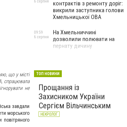
6 серпня
контрактів з ремонту доріг:
викрили заступника голови
Хмельницької ОВА
На Хмельниччині
09:59
6 серпня
дозволили полювати на
пернату дичину
яю, що у місті
ТОП НОВИНИ
ВА, спрацювала
Прощання із
ігнорувати не
Захисником України
Сергієм Вільчинським
йська завдали
кети морського
НЕКРОЛОГ
и повітряного