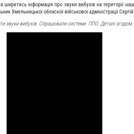
 ширитись інформація про звуки вибухів на території нашо
ник Хмельницької обласної військової адміністрації Сергій 
чути звуки вибухів. Спрацювали системи ППО. Деталі згодом.