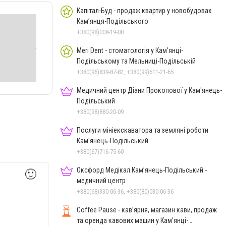
Капітал-Буд - продаж квартир у новобудовах
Кам’янця-Подільського
+380(98)008-19-00
Meri Dent - стоматологія у Кам’янці-
Подільському та Мельниці-Подільській
+380(96)839-87-82, +380(99)611-21-65
Медичний центр Діани Прокопової у Кам'янець-
Подільський
+380(98)880-20-09
Послуги мініекскаватора та земляні роботи
Кам'янець-Подільський
+380(67)716-75-60
Оксфорд Медікал Кам’янець-Подільський -
🙂
медичний центр
+380(68)330-06-36, +380(80)030-06-36
Coffee Pause - кав’ярня, магазин кави, продаж
та оренда кавових машин у Кам’янці-