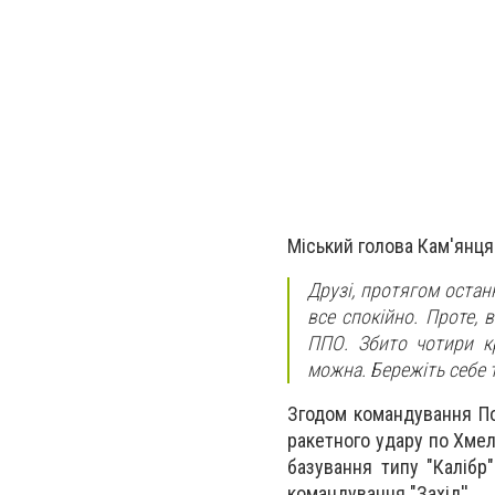
Міський голова Кам'янця
Друзі, протягом остан
все спокійно. Проте, 
ППО. Збито чотири кр
можна. Бережіть себе 
Згодом командування По
ракетного удару по Хмел
базування типу "Калібр
командування "Захід''.