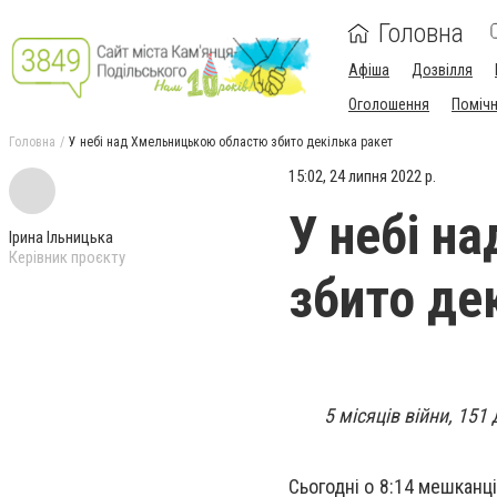
Головна
Афіша
Дозвілля
Оголошення
Поміч
Головна
У небі над Хмельницькою областю збито декілька ракет
15:02, 24 липня 2022 р.
У небі н
Ірина Ільницька
Керівник проєкту
збито де
5 місяців війни, 151
Сьогодні о 8:14 мешканц