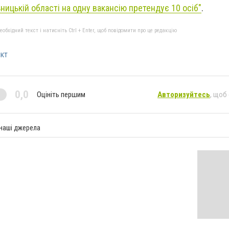
ницькій області на одну вакансію претендує 10 осіб"
.
бхідний текст і натисніть Ctrl + Enter, щоб повідомити про це редакцію
ікт
0,0
Оцініть першим
Авторизуйтесь
, щоб
 наші джерела