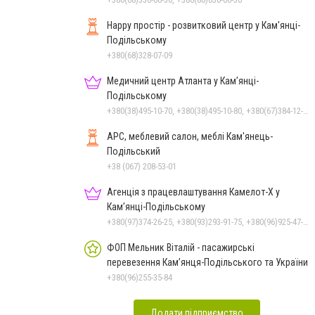
Happy простір - розвитковий центр у Кам'янці-
Подільському
+380(68)328-07-09
Медичний центр Атланта у Кам’янці-
Подільському
+380(38)495-10-70, +380(38)495-10-80, +380(67)384-12-07
АРС, меблевий салон, меблі Кам'янець-
Подільський
+38 (067) 208-53-01
Агенція з працевлаштування Камелот-Х у
Кам’янці-Подільському
+380(97)374-26-25, +380(93)293-91-75, +380(96)925-47-71, +380(73)327-54-83
ФОП Мельник Віталій - пасажирські
перевезення Кам’янця-Подільського та України
+380(96)255-35-84
Додати підприємство