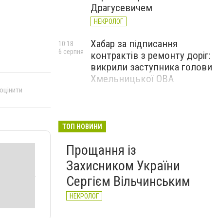
Драгусевичем
НЕКРОЛОГ
Хабар за підписання
10:18
6 серпня
контрактів з ремонту доріг:
викрили заступника голови
Хмельницької ОВА
 оцінити
ТОП НОВИНИ
Прощання із
Захисником України
Сергієм Вільчинським
НЕКРОЛОГ