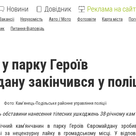
Новини
Довідник
Реклама на сайт
Вакансії
Нерухомість
Авто / Мото
Фотозвіти
Карта міста
Пог
ник
Питання-Відповідь
у парку Героїв
ану закінчився у поліц
Фото: Кам’янець-Подільське районне управління поліції
 обставини нанесення тілесних ушкоджень 38-річному кам
ічний кам’янчанин в парку Героїв Євромайдану зроби
і за нецензурну лайку в громадському місці. У відпов