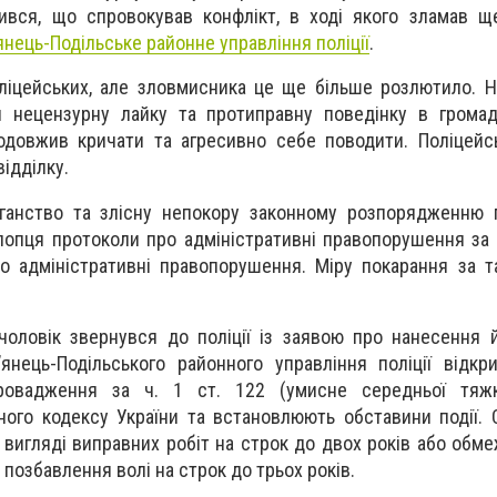
рився, що спровокував конфлікт, в ході якого зламав 
янець-Подільське районне управління поліції
.
ліцейських, але зловмисника це ще більше розлютило. 
и нецензурну лайку та протиправну поведінку в громад
одовжив кричати та агресивно себе поводити. Поліцейс
ідділку.
іганство та злісну непокору законному розпорядженню 
лопця протоколи про адміністративні правопорушення за с
о адміністративні правопорушення. Міру покарання за т
 чоловік звернувся до поліції із заявою про нанесення 
янець-Подільського районного управління поліції відк
ровадження за ч. 1 ст. 122 (умисне середньої тяжк
ого кодексу України та встановлюють обставини події. С
вигляді виправних робіт на строк до двох років або обме
о позбавлення волі на строк до трьох років.