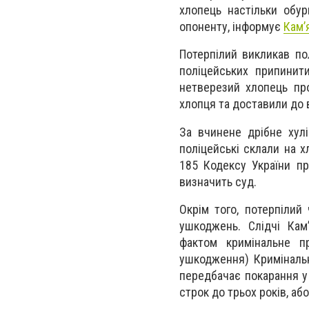
хлопець настільки обу
опоненту, інформує
Кам’
Потерпілий викликав по
поліцейських припинит
нетверезий хлопець пр
хлопця та доставили до в
За вчинене дрібне хул
поліцейські склали на х
185 Кодексу України пр
визначить суд.
Окрім того, потерпілий
ушкоджень. Слідчі Кам’
фактом кримінальне п
ушкодження) Кримінальн
передбачає покарання у 
строк до трьох років, аб