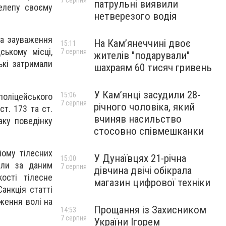
7 серпня
патрульні виявили
щелепу своєму
нетверезого водія
На зауваження
На Камʼянеччині двоє
15:11
ському місці,
7 серпня
жителів "подарували"
ькі затримали
шахраям 60 тисяч гривень
У Камʼянці засудили 28-
15:06
поліцейського
7 серпня
річного чоловіка, який
т. 173 та ст.
вчиняв насильство
аку поведінку
стосовно співмешканки
йому тілесних
У Дунаївцях 21-річна
15:00
рили за даним
7 серпня
дівчина двічі обікрала
ості тілесне
магазин цифрової техніки
анкція статті
ження волі на
Прощання із Захисником
14:53
7 серпня
України Ігорем