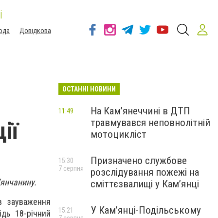
і
ода
Довідкова
ОСТАННІ НОВИНИ
На Кам’янеччині в ДТП
11:49
травмувався неповнолітній
ії
мотоцикліст
Призначено службове
15:30
7 серпня
розслідування пожежі на
’янчанину.
сміттєзвалищі у Кам’янці
в зауваження
У Кам’янці-Подільському
15:21
ідь 18-річний