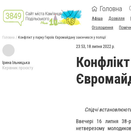
Головна
Афіша
Дозвілля
Оголошення
Поміч
Головна
Конфлікт у парку Героїв Євромайдану закінчився у поліції
23:53, 18 липня 2022 р.
Конфлікт 
Ірина Ільницька
Керівник проєкту
Євромайд
Слідчі встановлюють
Ввечері 16 липня 38-р
нетверезому молодиков