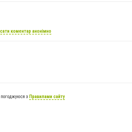
сати коментар анонімно
я погоджуюся з
Правилами сайту