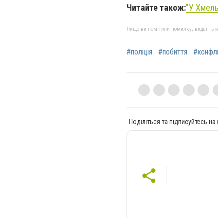
Читайте також:
"
У Хмель
Якщо ви помітили помилку, виділіть нео
#поліція
#побиття
#конфл
Поділіться та підписуйтесь на