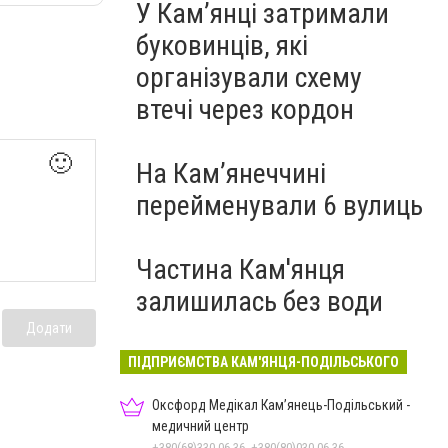
У Кам’янці затримали
буковинців, які
організували схему
втечі через кордон
🙂
На Камʼянеччині
перейменували 6 вулиць
Частина Кам'янця
залишилась без води
Додати
ПІДПРИЄМСТВА КАМ'ЯНЦЯ-ПОДІЛЬСЬКОГО
Оксфорд Медікал Кам’янець-Подільський -
медичний центр
+380(68)330-06-36, +380(80)030-06-36