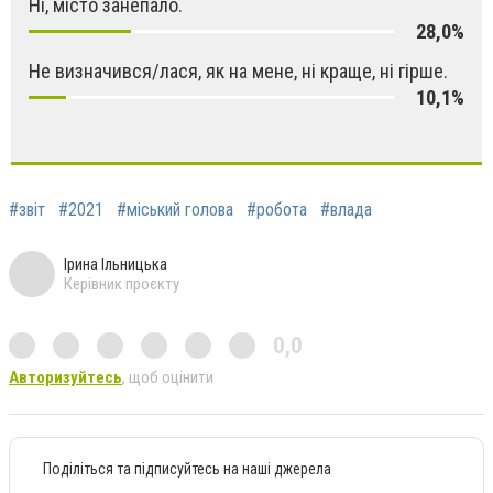
Ні, місто занепало.
28,0%
Не визначився/лася, як на мене, ні краще, ні гірше.
10,1%
#звіт
#2021
#міський голова
#робота
#влада
Ірина Ільницька
Керівник проєкту
0,0
Авторизуйтесь
, щоб оцінити
Поділіться та підписуйтесь на наші джерела