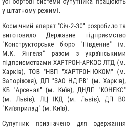
усі бортові системи супутника працюють
у штатному режимі.
Космічний апарат "Січ-2-30" розробило та
виготовило Державне підприємство
"Конструкторське бюро "Південне" ім.
М.К. Янгеля" разом з українськими
підприємствами ХАРТРОН-АРКОС ЛТД (м.
Харків), ТОВ "НВП "ХАРТРОН-ЮКОМ" (м.
Запоріжжя), ДП "ЗАО НДІРВ" (м. Харків),
КБ "Арсенал" (м. Київ), ДНДП "КОНЕКС"
(м. Львів), ЛЦ ІКД (м. Львів), ДП ВО
"Київприлад" (м. Київ).
Супутник призначено для одержання