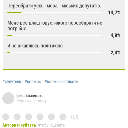
Переобрати усіх: і мера, і міських депутатів.
14,7%
Мене все влаштовує, нікого переобирати не
потрібно.
4,8%
Я не цікавлюсь політикою.
2,3%
#супутник
#космос
#космічні польоти
Ірина Ільницька
Керівник проєкту
0,0
Авторизируйтесь
, чтобы оценить