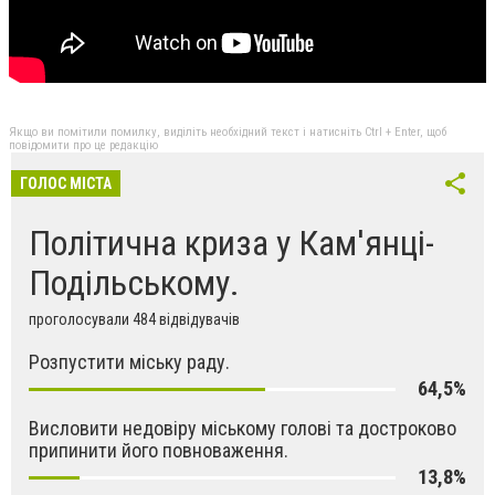
Якщо ви помітили помилку, виділіть необхідний текст і натисніть Ctrl + Enter, щоб
повідомити про це редакцію
ГОЛОС МІСТА
Політична криза у Кам'янці-
Подільському.
проголосували 484 відвідувачів
Розпустити міську раду.
64,5%
Висловити недовіру міському голові та достроково
припинити його повноваження.
13,8%