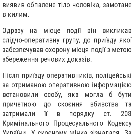
виявив обпалене тіло чоловіка, замотане
в килим.
Одразу на місце події він викликав
слідчо-оперативну групу, до приїзду якої
забезпечував охорону місця події з метою
збереження речових доказів.
Після приїзду оперативників, поліцейські
за отриманою оперативною інформацією
встановили особу, яка могла б бути
причетною до скоєння вбивства та
затримали її в порядку ст. 208
Кримінального Процесуального Кодексу
України. У скоєному жінка зізналася. За