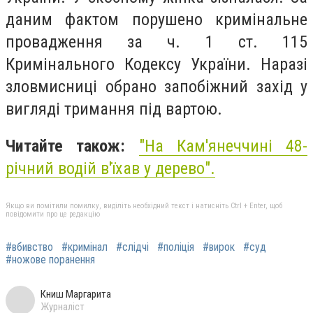
даним фактом порушено кримінальне
провадження за ч. 1 ст. 115
Кримінального Кодексу України. Наразі
зловмисниці обрано запобіжний захід у
вигляді тримання під вартою.
Читайте також:
"На Кам'янеччині 48-
річний водій в'їхав у дерево".
Якщо ви помітили помилку, виділіть необхідний текст і натисніть Ctrl + Enter, щоб
повідомити про це редакцію
#вбивство
#кримінал
#слідчі
#поліція
#вирок
#суд
#ножове поранення
Книш Маргарита
Журналіст