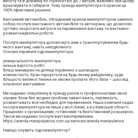
висоту та в довжину по горизонталі до 7 метрів, важливо при цьому
враховувати їх габарити. Тому оренда маніпулятора із краном це
100% ефективне рішення.
Вантажний автомобіль, обладнаний краном маніпулятором замінює
собою послуги вантажного автомобіля та автокрана, що дозволяє
суттєво скоротити витрати на перевезення вантажу та вантажно-
розвантажувальні роботи.
Послуги маніпулятора допоможуть вам з транспортуванням будь-
якого вантажу, навіть непідйомного.
Основні переваги гідроманіпулятора:
універсальність маніпулятора;
низька вартість робіт;
більш маневрені на ділянці порівняно з шаландою
компактність. Кран паркується на будь-якому майданчику, куди
більшість великої техніки не зможе проїхати. Його база – шасі від
класичної вантажівки.
Ми надаємо спецтехніку в оренду разом із професіоналами своєї
справи. Вони без жодних проблем завантажать, перевезуть,
розвантажать все необхідне для перевезення. Наша компанія надає
послуги маніпулятора не лише у місті Києві, а й у Київській області.
Працюємо з організаціями, готівковий та безготівковий розрахунок.
Також ми надаємо послуги вантажоперевезень.
https://arenda-manipulyatora.com.ua/services/arenda-manipulatora
Навіщо служить гідроманіпулятор?