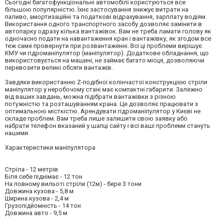
Сьогодні багатофункціональні автомобілі користуються все
більшою популярністю. Їхнє застосування знижує витрати на
паливо, амортизаційні та податкові відрахування, зарплату водіям.
Використання одного транспортного засобу дозволяє замінити в
автопарку одразу кілька вантажівок. Вам не треба ламати голову як
одночасно подати на навантаження кран і вантажівку, як згодом все
теж саме провернути при розвантаженні. Всі ці проблеми вирішує
КМУ чи гідроманіпулятор (маніпулятор). Додаткове обладнання, що
використовується на машині, не займає багато місця, дозволяючи
перевозити великі обсяги вантажів.
Завдяки використанню Z-подібної колінчастої конструкцією стріли
маніпулятор у неробочому стані має компактні габарити. Залежно
від ваших завдань, можна підібрати вантажівки з різною
потужністю та розташуванням крана. Це дозволяє працювати з
оптимальною місткістю. Арендувати гідроманіпулятор у Києві не
складе проблем. Вам треба лише залишити свою заявку або
набрати телефон вказаний у шапці сайту і всі ваші проблеми стануть
нашими.
Характеристики маніпулятора
Стріла - 12 метрів
Біля себе піднімає - 12 тон
На повному вильоті стріли (12м) - бере 3 тони
Довжина кузова - 5,8 м
Ширина кузова - 2,4 м
Грузопідйомність - 14 тон
Довжина авто - 9,5 м