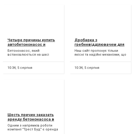
Четыре причины купить
Дробарка з
автобетононасос и
гребневідділювачем для
запчасти в Киеве и
вінограда - нові моделі
Бетононасос, який
Наш сайт пропонує тільки
Каменец Подольском
тільки у нас
встановлюється на шасі
якісні та надійні механізми, що
машини, називається
дозволяють подрібнювати
автобетононасосом. Він
ягоди і м'які фрукт...
входить в розряд...
10:34,
5 серпня
10:34,
5 серпня
Шесть причин заказать
аренду бетононасоса в
компании Трест Буд в
Одним з напрямків роботи
Каменц-Подольском
компанії "Трест Буд" є оренда
автомобільних і стаціонарних