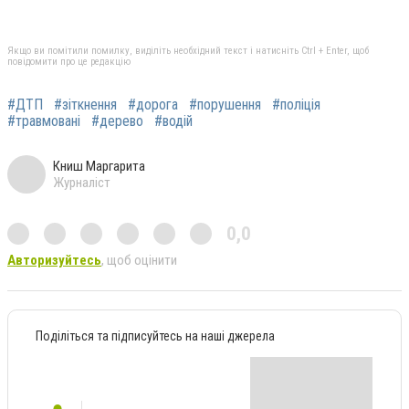
Якщо ви помітили помилку, виділіть необхідний текст і натисніть Ctrl + Enter, щоб
повідомити про це редакцію
#ДТП
#зіткнення
#дорога
#порушення
#поліція
#травмовані
#дерево
#водій
Книш Маргарита
Журналіст
0,0
Авторизуйтесь
, щоб оцінити
Поділіться та підписуйтесь на наші джерела