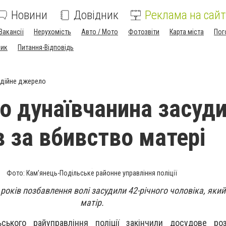
Новини
Довідник
Реклама на сайт
Вакансії
Нерухомість
Авто / Мото
Фотозвіти
Карта міста
Пог
ник
Питання-Відповідь
дійне джерело
го дунаївчанина засуд
в за вбивство матері
Фото: Кам’янець-Подільське районне управління поліції
років позбавлення волі засудили 42-річного чоловіка, який
матір.
льського райуправління поліції закінчили досудове ро