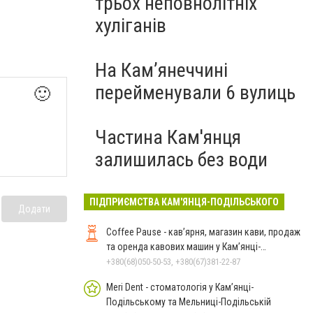
трьох неповнолітніх
хуліганів
На Камʼянеччині
перейменували 6 вулиць
🙂
Частина Кам'янця
залишилась без води
ПІДПРИЄМСТВА КАМ'ЯНЦЯ-ПОДІЛЬСЬКОГО
Додати
Coffee Pause - кав’ярня, магазин кави, продаж
та оренда кавових машин у Кам’янці-
Подільському
+380(68)050-50-53, +380(67)381-22-87
Meri Dent - стоматологія у Кам’янці-
Подільському та Мельниці-Подільській