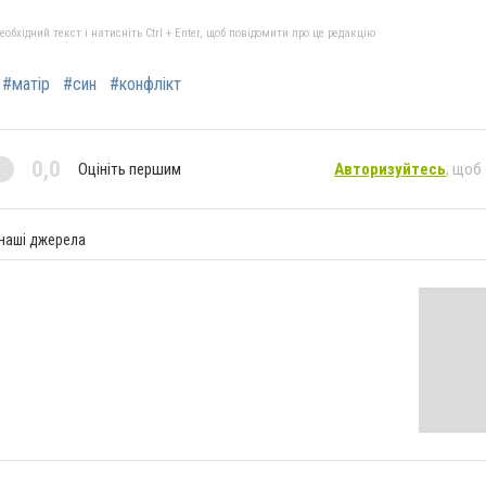
бхідний текст і натисніть Ctrl + Enter, щоб повідомити про це редакцію
#матір
#син
#конфлікт
0,0
Оцініть першим
Авторизуйтесь
, щоб
 наші джерела