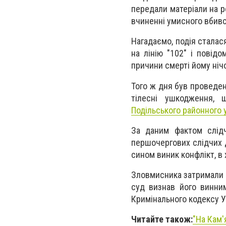
передали матеріали на р
вчиненні умисного вбивс
Нагадаємо, подія сталас
на лінію "102" і повід
причини смерті йому нічо
Того ж дня був проведен
тілесні ушкодження,
Подільського районного у
За даним фактом слідч
першочергових слідчих д
сином виник конфлікт, в 
Зловмисника затримали в
суд визнав його винним
Кримінального кодексу Ук
Читайте також:
"
На Кам'