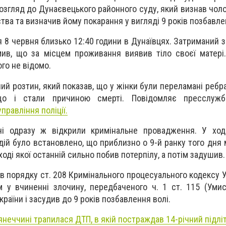
озгляд до Дунаєвецького районного суду, який визнав чоло
тва та визначив йому покарання у вигляді 9 років позбавле
я 8 червня близько 12:40 години в Дунаївцях. Затриманий 
омив, що за місцем проживання виявив тіло своєї матері
го не відомо.
ий розтин, який показав, що у жінки були переламані ребра
 що і стали причиною смерті.
Повідомляє пресслу
правління поліції.
і одразу ж відкрили кримінальне провадження. У ход
ій було встановлено, що приблизно о 9-й ранку того дня м
ході якої останній сильно побив потерпілу, а потім задушив.
 порядку ст. 208 Кримінального процесуального кодексу Ук
 у вчиненні злочину, передбаченого ч. 1 ст. 115 (Уми
раїни і засудив до 9 років позбавлення волі.
янеччині трапилася ДТП, в якій постраждав 14-річний підлі