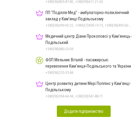
+380(96)839-87-82, +380(99)611-21-65
ПП "Поділля-Мед" - амбулаторно-поліклінічний
заклад у Кам’янці-Подільському
+380(38)499-03-22, +380(67)858-19-75, +380(38)495-60-27
Медичний центр Діани Прокопової у Кам'янець-
Подільський
+380(98)880-20-09
ФОП Мельник Віталій - пасажирські
перевезення Кам’янця-Подільського та України
+380(96)255-35-84
Центр розвитку дитини Мері Поппінс у Кам'янці-
Подільському
+380(96)954-64-94, +380(50)541-88-71
Додати підприємство