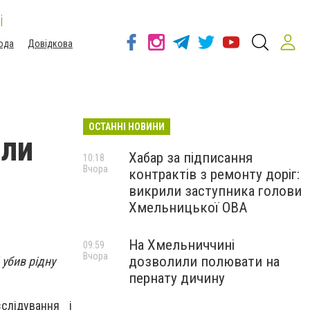
і
ода
Довідкова
ОСТАННІ НОВИНИ
или
Хабар за підписання
10:18
Вчора
контрактів з ремонту доріг:
викрили заступника голови
Хмельницької ОВА
На Хмельниччині
09:59
Вчора
дозволили полювати на
 убив рідну
пернату дичину
зслідування і