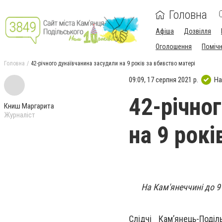
Головна
Афіша
Дозвілля
Оголошення
Поміч
Головна
42-річного дунаївчанина засудили на 9 років за вбивство матері
09:09, 17 серпня 2021 р.
На
42-річно
Книш Маргарита
Журналіст
на 9 рокі
На Кам'янеччині до 9 
Слідчі Кам’янець-Поді