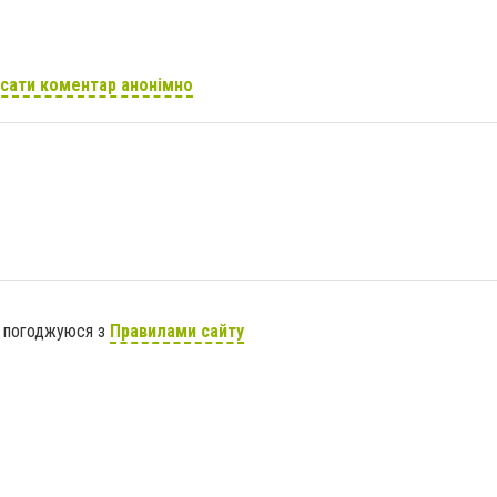
сати коментар анонімно
я погоджуюся з
Правилами сайту