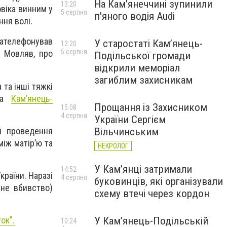
На Камʼянеччині зупинили
13:20
віка винним у
5 серпня
п'яного водія Audi
ння волі.
зателефонував
У старостаті Кам’янець-
12:20
5 серпня
. Мовляв, про
Подільської громади
відкрили меморіал
загиблим захисникам
 та інші тяжкі
жба
Кам’янець-
Прощання із Захисником
15:08
4 серпня
України Сергієм
і проведення
Вільчинським
іж матір’ю та
НЕКРОЛОГ
У Кам’янці затримали
14:52
раїни. Наразі
4 серпня
буковинців, які організували
сне вбивство)
схему втечі через кордон
У Кам’янець-Подільській
ток
".
10:24