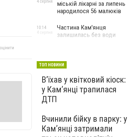
4 серпня
міській лікарні за липень
народилося 56 малюків
Частина Кам'янця
10:14
4 серпня
залишилась без води
 оцінити
ТОП НОВИНИ
Вʼїхав у квітковий кіоск:
у Камʼянці трапилася
ДТП
Вчинили бійку в парку: у
Кам’янці затримали