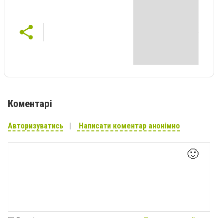
Коментарі
Авторизуватись
Написати коментар анонімно
🙂