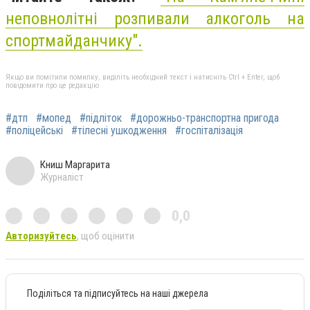
неповнолітні розпивали алкоголь на
спортмайданчику".
Якщо ви помітили помилку, виділіть необхідний текст і натисніть Ctrl + Enter, щоб
повідомити про це редакцію
#дтп
#мопед
#підліток
#дорожньо-транспортна пригода
#поліцейські
#тілесні ушкодження
#госпіталізація
Книш Маргарита
Журналіст
0,0
Авторизуйтесь
, щоб оцінити
Поділіться та підписуйтесь на наші джерела