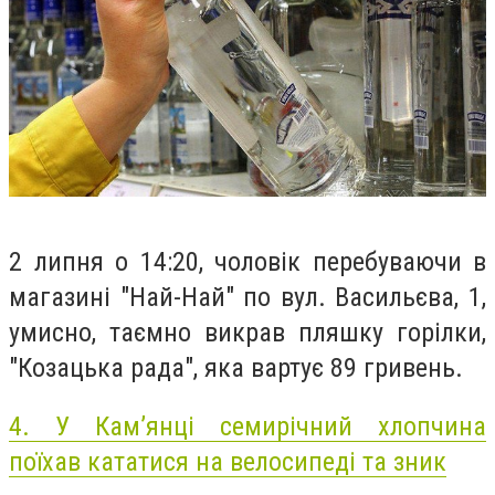
2 липня о 14:20, чоловік перебуваючи в
магазині "Най-Най" по вул. Васильєва, 1,
умисно, таємно викрав пляшку горілки,
"Козацька рада", яка вартує 89 гривень.
4.
У Кам’янці семирічний хлопчина
поїхав кататися на велосипеді та зник