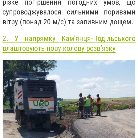
різке погіршення погодних умов, що
супроводжувалося сильними поривами
вітру (понад 20 м/с) та заливним дощем.
2.
У напрямку Кам'янця-Подільського
влаштовують нову колову розв’язку