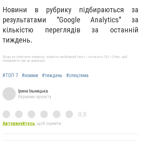
Но
вини в рубрику підбираються за
результатами "Google Analytics" за
кількістю переглядів за останній
тиждень.
Якщо ви помітили помилку, виділіть необхідний текст і натисніть Ctrl + Enter, щоб
повідомити про це редакцію
#ТОП 7
#новини
#тиждень
#спецтема
Ірина Ільницька
Керівник проєкту
0,0
Авторизуйтесь
, щоб оцінити