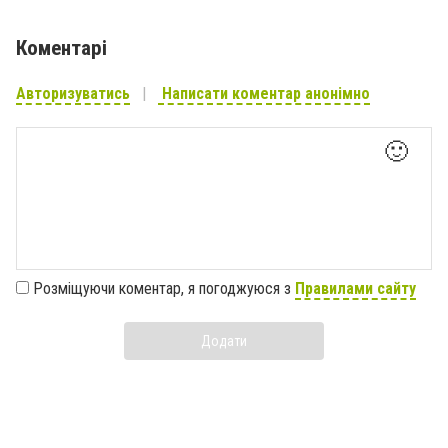
Коментарі
Авторизуватись
Написати коментар анонімно
🙂
Розміщуючи коментар, я погоджуюся з
Правилами сайту
Додати