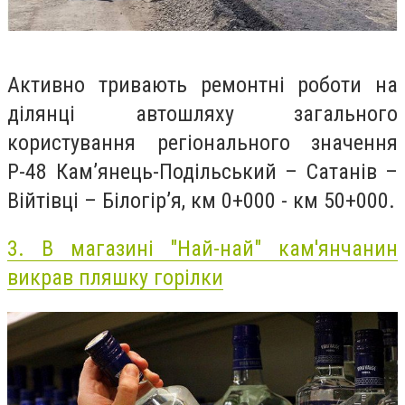
Активно тривають ремонтні роботи на
ділянці автошляху загального
користування регіонального значення
Р-48 Кам’янець-Подільський – Сатанів –
Війтівці – Білогір’я, км 0+000 - км 50+000.
3.
В магазині "Най-най" кам'янчанин
викрав пляшку горілки