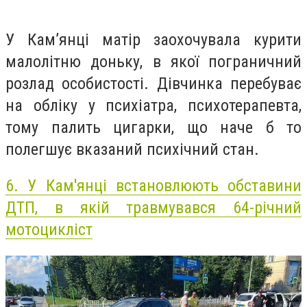
У Кам’янці матір заохочувала курити
малолітню доньку, в якої пограничний
розлад особистості. Дівчинка перебуває
на обліку у психіатра, психотерапевта,
тому палить цигарки, що наче б то
полегшує вказаний психічний стан.
6.
У Кам'янці встановлюють обставини
ДТП, в якій травмувався 64-річний
мотоцикліст