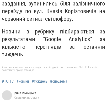
завдання, зупинились біля залізничного
переїзду по вул. Князів Коріатовичів на
червоний сигнал світлофору.
Но
вини в рубрику підбираються за
результатами "Google Analytics" за
кількістю переглядів за останній
тиждень.
Якщо ви помітили помилку, виділіть необхідний текст і натисніть Ctrl + Enter, щоб
повідомити про це редакцію
#ТОП 7
#новини
#тиждень
#спецтема
Ірина Ільницька
Керівник проєкту