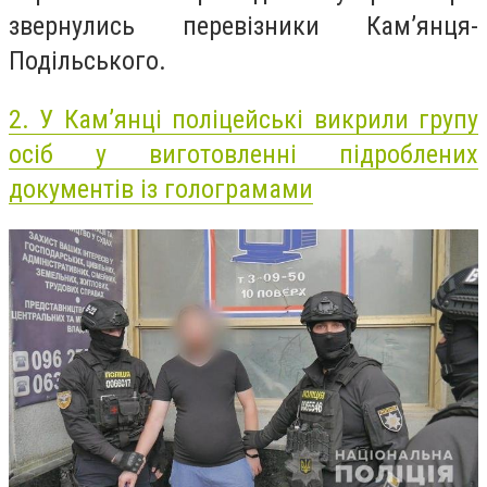
звернулись перевізники Кам’янця-
Подільського.
2.
У Кам’янці поліцейські викрили групу
осіб у виготовленні підроблених
документів із голограмами