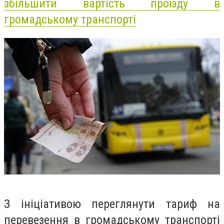
збільшити вартість проїзду в
громадському транспорті
З ініціативою переглянути тариф на
перевезення в громадському транспорті