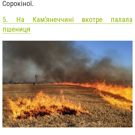
Сорокіної.
5.
На Кам'янеччині вкотре палала
пшениця