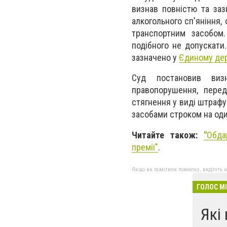
визнав повністю та за
алкогольного сп'яніння,
транспортним засобом.
подібного не допускати
зазначено у
Єдиному дер
Суд постановив визн
правопорушення, перед
стягнення у виді штрафу
засобами строком на оди
Читайте також:
"
Обда
премії"
.
Якщо ви помітили помилку, виділіть нео
ГОЛОС М
Які