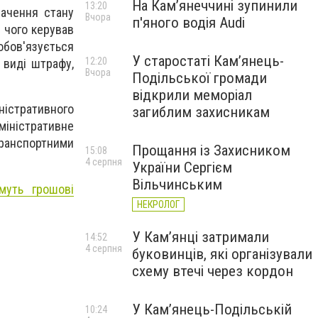
На Камʼянеччині зупинили
13:20
начення стану
Вчора
п'яного водія Audi
я чого керував
бов'язується
У старостаті Кам’янець-
12:20
 виді штрафу,
Вчора
Подільської громади
відкрили меморіал
стративного
загиблим захисникам
іністративне
транспортними
Прощання із Захисником
15:08
4 серпня
України Сергієм
Вільчинським
муть грошові
НЕКРОЛОГ
У Кам’янці затримали
14:52
4 серпня
буковинців, які організували
схему втечі через кордон
У Кам’янець-Подільській
10:24