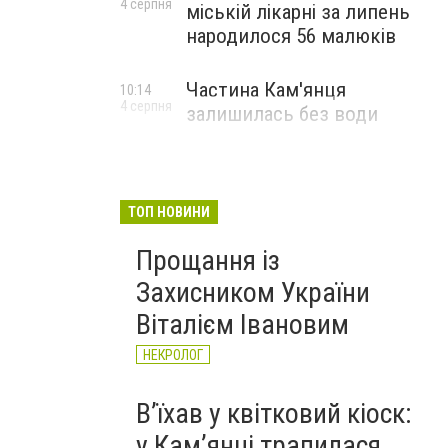
4 серпня
міській лікарні за липень
народилося 56 малюків
Частина Кам'янця
10:14
4 серпня
залишилась без води
ТОП НОВИНИ
Прощання із
Захисником України
Віталієм Івановим
НЕКРОЛОГ
Вʼїхав у квітковий кіоск:
у Камʼянці трапилася