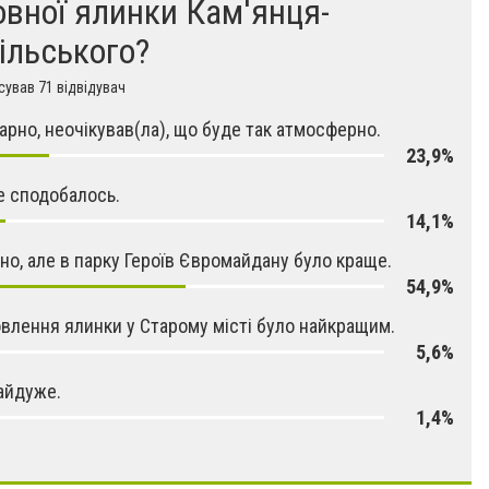
овної ялинки Кам'янця-
ільського?
ував 71 відвідувач
арно, неочікував(ла), що буде так атмосферно.
23,9%
е сподобалось.
14,1%
но, але в парку Героїв Євромайдану було краще.
54,9%
влення ялинки у Старому місті було найкращим.
5,6%
айдуже.
1,4%