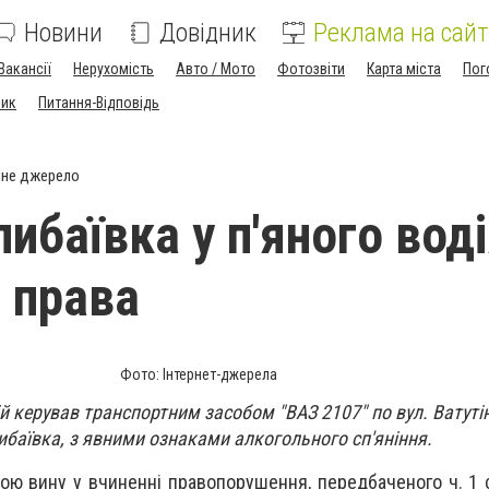
Новини
Довідник
Реклама на сайт
Вакансії
Нерухомість
Авто / Мото
Фотозвіти
Карта міста
Пог
ник
Питання-Відповідь
йне джерело
либаївка у п'яного вод
и права
Фото: Інтернет-джерела
ій керував транспортним засобом "ВАЗ 2107" по вул. Ватутіна
ибаївка, з явними ознаками алкогольного сп'яніння.
вою вину у вчиненні правопорушення, передбаченого ч. 1 