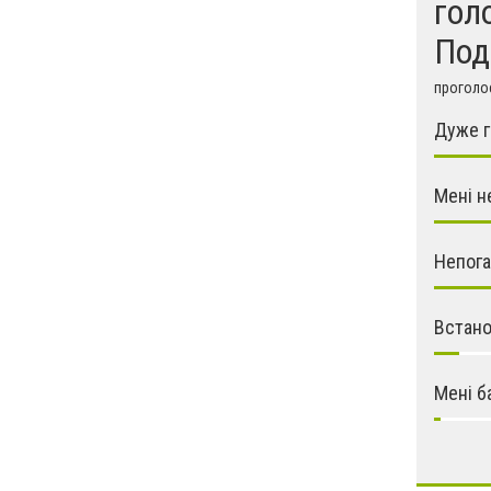
гол
Под
проголос
Дуже г
Мені н
Непога
Встано
Мені б