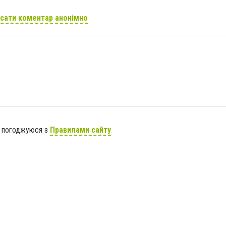
сати коментар анонімно
я погоджуюся з
Правилами сайту