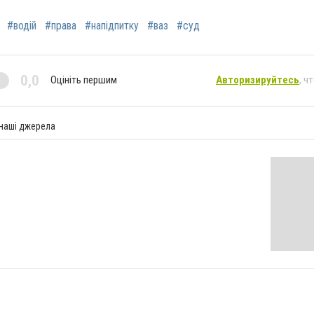
#водій
#права
#напідпитку
#ваз
#суд
0,0
Оцініть першим
Авторизируйтесь
, ч
 наші джерела