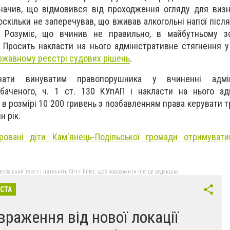
значив, що відмовився від проходження огляду для виз
 оскільки не заперечував, що вживав алкогольні напої післ
 Розуміє, що вчинив не правильно, в майбутньому зо
. Просить накласти на нього адміністративне стягнення у
жавному реєстрі судових рішень
.
ати винуватим правопорушника у вчиненні адміні
баченого, ч. 1 ст. 130 КУпАП і накласти на нього адм
 в розмірі 10 200 гривень з позбавленням права керувати 
н рік.
ровані діти Кам'янець-Подільської громади отримувати
бхідний текст і натисніть Ctrl + Enter, щоб повідомити про це редакцію
ІСТА
 враження від нової локації