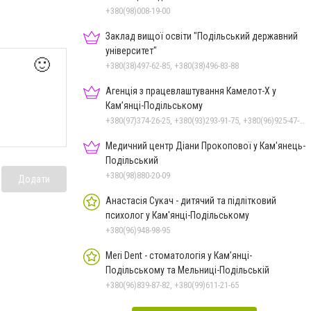
+380(98)008-19-00
Заклад вищої освіти "Подільський державний
університет"
🙂
+380(38)497-62-85, +380(38)496-83-88
Агенція з працевлаштування Камелот-Х у
Кам’янці-Подільському
+380(97)374-26-25, +380(93)293-91-75, +380(96)925-47-71, +380(73)327-54-83
Медичний центр Діани Прокопової у Кам'янець-
Подільський
+380(98)880-20-09
Додати
Анастасія Сукач - дитячий та підлітковий
психолог у Кам'янці-Подільському
+380(96)948-98-95
Meri Dent - стоматологія у Кам’янці-
Подільському та Мельниці-Подільській
+380(96)839-87-82, +380(99)611-21-65