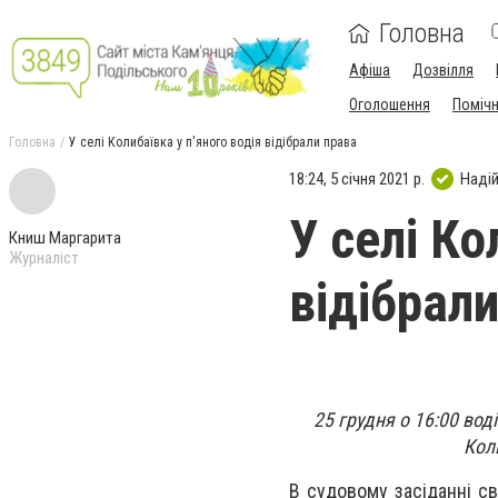
Головна
Афіша
Дозвілля
Оголошення
Поміч
Головна
У селі Колибаївка у п'яного водія відібрали права
18:24, 5 січня 2021 р.
Наді
У селі Ко
Книш Маргарита
Журналіст
відібрал
25 грудня о 16:00 вод
Кол
В судовому засіданні с