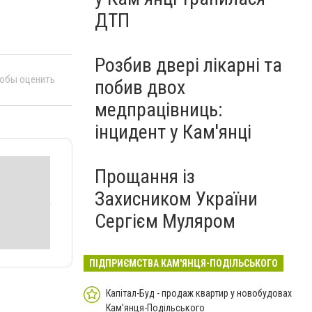
ДТП
Розбив двері лікарні та
тобы оценить
побив двох
медпрацівниць:
інцидент у Кам'янці
Прощання із
Захисником України
Сергієм Муляром
ПІДПРИЄМСТВА КАМ'ЯНЦЯ-ПОДІЛЬСЬКОГО
Капітал-Буд - продаж квартир у новобудовах
Кам’янця-Подільського