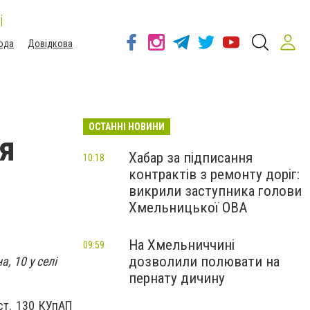
і
ода
Довідкова
ОСТАННІ НОВИНИ
ія
Хабар за підписання
10:18
контрактів з ремонту доріг:
викрили заступника голови
Хмельницької ОВА
На Хмельниччині
09:59
дозволили полювати на
, 10 у селі
пернату дичину
ст. 130 КУпАП