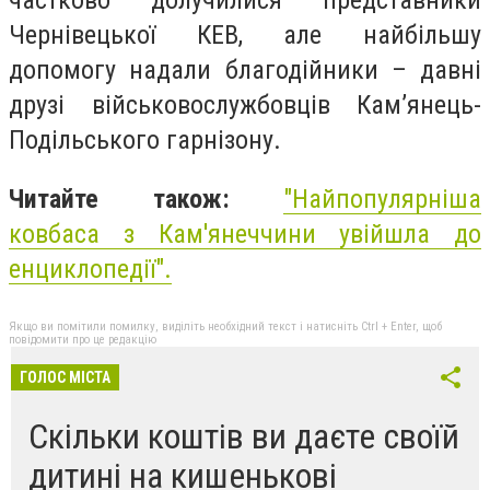
Чернівецької КЕВ, але найбільшу
допомогу надали благодійники – давні
друзі військовослужбовців Кам’янець-
Подільського гарнізону.
Читайте також:
"
Найпопулярніша
ковбаса з Кам'янеччини увійшла до
енциклопедії
".
Якщо ви помітили помилку, виділіть необхідний текст і натисніть Ctrl + Enter, щоб
повідомити про це редакцію
ГОЛОС МІСТА
Скільки коштів ви даєте своїй
дитині на кишенькові