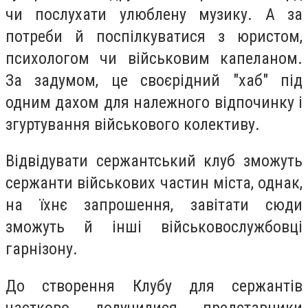
чи послухати улюблену музику. А за
потреби й поспілкуватися з юристом,
психологом чи військовим капеланом.
За задумом, це своєрідний "хаб" під
одним дахом для належного відпочинку і
згуртування військового колективу.
Відвідувати сержантський клуб зможуть
сержанти військових частин міста, однак,
на їхнє запрошення, завітати сюди
зможуть й інші військовослужбовці
гарнізону.
До створення Клубу для сержантів
частково долучилися представники