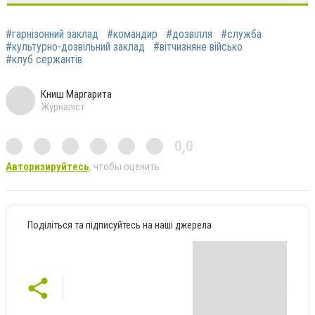
#гарнізонний заклад
#командир
#дозвілля
#служба
#культурно-дозвільний заклад
#вітчизняне військо
#клуб сержантів
Книш Маргарита
Журналіст
0,0
Авторизируйтесь
, чтобы оценить
Поділіться та підписуйтесь на наші джерела