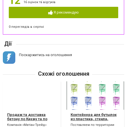
12
16 оцінок та відгуків
Я рекомендую
0 переглядів в серпні
Дії
Поскаржитись на оголошення
Схожі оголошення
Продаж та доставка
Контейнера для бутылок
бетону по Києву та по
из пластика, стекла,
Україні.
полимерных отходов,
Компанія «Матіан-Трейд»
Поставляем по территории