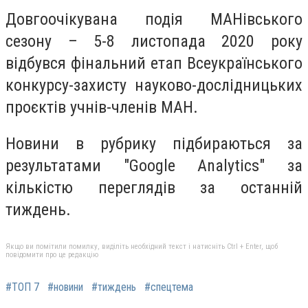
Довгоочікувана подія МАНівського
сезону – 5-8 листопада 2020 року
відбувся фінальний етап Всеукраїнського
конкурсу-захисту науково-дослідницьких
проєктів учнів-членів МАН.
Но
вини в рубрику підбираються за
результатами "Google Analytics" за
кількістю переглядів за останній
тиждень.
Якщо ви помітили помилку, виділіть необхідний текст і натисніть Ctrl + Enter, щоб
повідомити про це редакцію
#ТОП 7
#новини
#тиждень
#спецтема