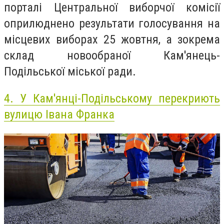
порталі Центральної виборчої комісії
оприлюднено результати голосування на
місцевих виборах 25 жовтня, а зокрема
склад новообраної Кам'янець-
Подільської міської ради.
4.
У Кам'янці-Подільському перекриють
вулицю Івана Франка