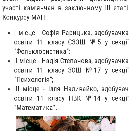
участі кам’янчан в заключному ІІІ етапі
Конкурсу МАН:
І місце - Софія Рарицька, здобувачка
освіти 11 класу СЗОШ №5 у секції
"Фольклористика";
ІІ місце - Надія Степанова, здобувачка
освіти 11 класу ЗОШ №17 у секції
"Психологія";
ІІІ місце - Ілля Наливайко, здобувач
освіти 11 класу НВК №14 у секції
"Математика".