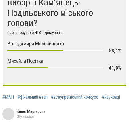
виборів Кам'янець-
Подільського міського
голови?
проголосувало 418 відвідувачів
Володимира Мельниченка
58,1%
Михайла Посітка
41,9%
#МАН
#фінальний етап
#всеукраїнський конкурс
#науковці
Книш Маргарита
Журналіст