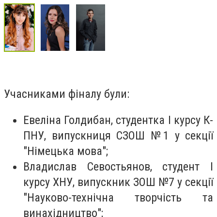
Учасниками фіналу були:
Евеліна Голдибан, студентка І курсу К-
ПНУ, випускниця СЗОШ №1 у секції
"Німецька мова";
Владислав Севостьянов, студент І
курсу ХНУ, випускник ЗОШ №7 у секції
"Науково-технічна творчість та
винахідництво";