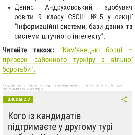
Денис Андруховський, здобувач
освіти 9 класу СЗОШ №5 у секції
"Інформаційні системи, бази даних та
системи штучного інтелекту".
Читайте також:
"
Кам'янецькі борці –
призери районного турніру з вільної
боротьби
".
Якщо ви помітили помилку, виділіть необхідний текст і натисніть Ctrl + Enter, щоб
повідомити про це редакцію
ГОЛОС МІСТА
Кого із кандидатів
підтримаєте у другому турі