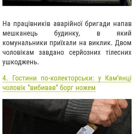
На працівників аварійної бригади напав
мешканець будинку, в який
комунальники приїхали на виклик. Двом
чоловікам завдано серйозних тілесних
ушкоджень.
4.
Гостини по-колекторськи: у Кам'янці
чоловік "вибивав" борг ножем