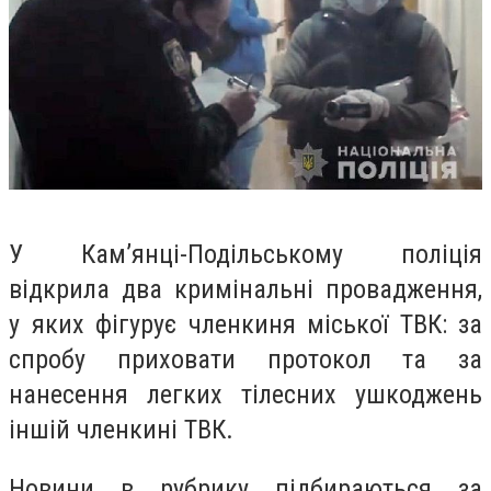
У Кам’янці-Подільському поліція
відкрила два кримінальні провадження,
у яких фігурує членкиня міської ТВК: за
спробу приховати протокол та за
нанесення легких тілесних ушкоджень
іншій членкині ТВК.
Но
вини в рубрику підбираються за