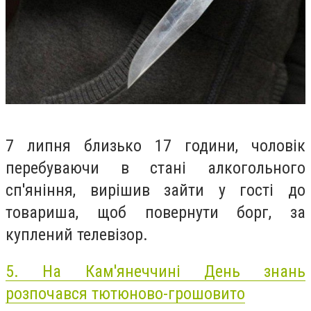
7 липня близько 17 години, чоловік
перебуваючи в стані алкогольного
сп'яніння, вирішив зайти у гості до
товариша, щоб повернути борг, за
куплений телевізор.
5.
На Кам'янеччині День знань
розпочався тютюново-грошовито