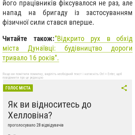
його працівників фіксувалося не раз, але
напад на бригаду із застосуванням
фізичної сили стався вперше.
Читайте також:
"
Відкрито рух в обхід
міста Дунаївці: будівництво дороги
тривало 16 років
".
Якщо ви помітили помилку, виділіть необхідний текст і натисніть Ctrl + Enter, щоб
повідомити про це редакцію
ГОЛОС МІСТА
Як ви відноситесь до
Хелловіна?
проголосувало 28 відвідувачів