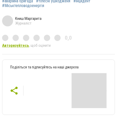
#аварійна бригада
#тілесні ушкодженя
#інцидент
#Міськтепловодоенергія
Книш Маргарита
Журналіст
0,0
Авторизуйтесь
, щоб оцінити
Поділіться та підписуйтесь на наші джерела