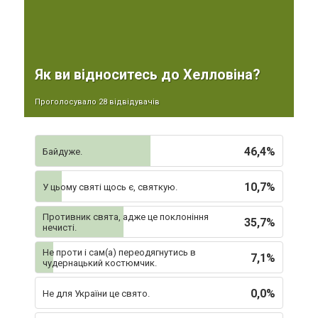
Як ви відноситесь до Хелловіна?
Проголосувало 28 відвідувачів
46,4%
Байдуже.
10,7%
У цьому святі щось є, святкую.
Противник свята, адже це поклоніння
35,7%
нечисті.
Не проти і сам(а) переодягнутись в
7,1%
чудернацький костюмчик.
0,0%
Не для України це свято.