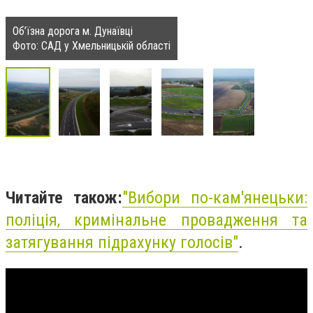
Об’їзна дорога м. Дунаївці
Фото: САД у Хмельницькій області
Читайте також:
"
Вибори по-кам'янецьки:
поліція, кримінальне провадження та
затягування підрахунку голосів"
.