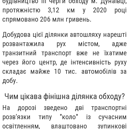
будівництво ІІІ черги обходу м. Дунаївці,
протяжністю 3,12 км у 2020 році
спрямовано 206 млн гривень.
Добудова цієї ділянки автошляху нарешті
розвантажила рух містом, адже
транзитний транспорт вже не їхатиме
через його центр, де інтенсивність руху
складає майже 10 тис. автомобілів за
добу.
Чим цікава фінішна ділянка обходу?
На дорозі зведено дві транспортні
розв’язки типу "коло" із сучасним
освітленням, влаштовано зупинкові