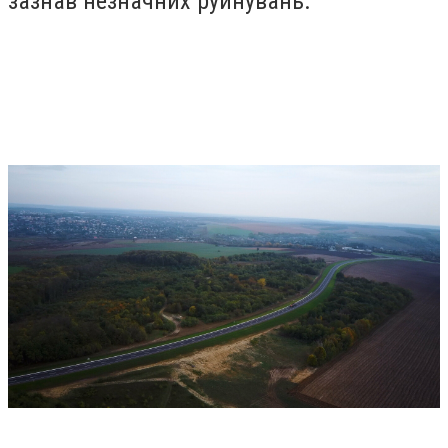
зазнав незначних руйнувань.