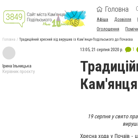
Головна
Афіша
Дозвілля
Оголошення
Поміч
Головна
Традиційний хресний хід вирушив із Кам'янця-Подільського до Почаєва
1
13:05, 21 серпня 2020 р.
Традицій
Ірина Ільницька
Керівник проєкту
Кам'янця
19 серпня у свято пр
вируши
Хресна хода у Почаїв - 