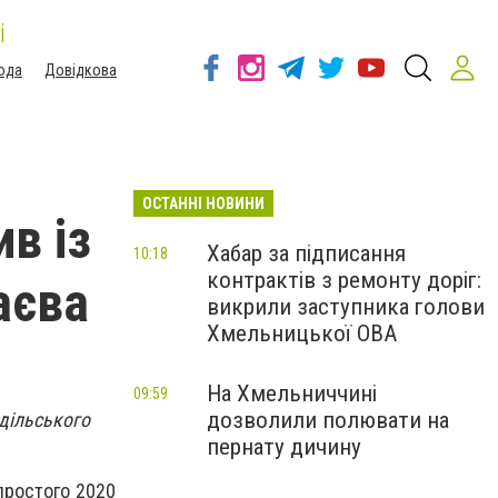
і
ода
Довідкова
ОСТАННІ НОВИНИ
в із
Хабар за підписання
10:18
контрактів з ремонту доріг:
аєва
викрили заступника голови
Хмельницької ОВА
На Хмельниччині
09:59
дозволили полювати на
дільського
пернату дичину
епростого 2020