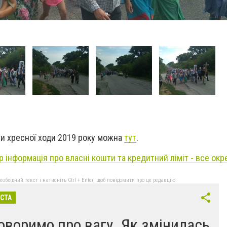
и хресної ходи 2019 року можна
тут
.
р інформація про власні кошти та кредитний ліміт - все окр
бхідний текст і натисніть Ctrl + Enter, щоб повідомити про це редакцію
ІСТА
оворимо про вагу. Як змінилась