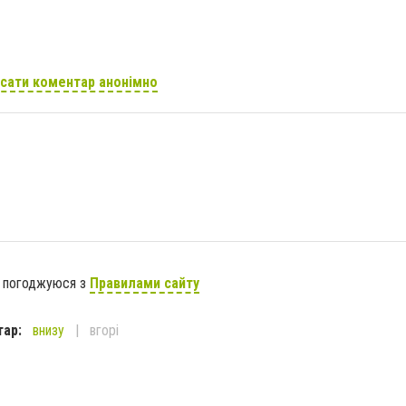
сати коментар анонімно
я погоджуюся з
Правилами сайту
тар:
внизу
вгорі