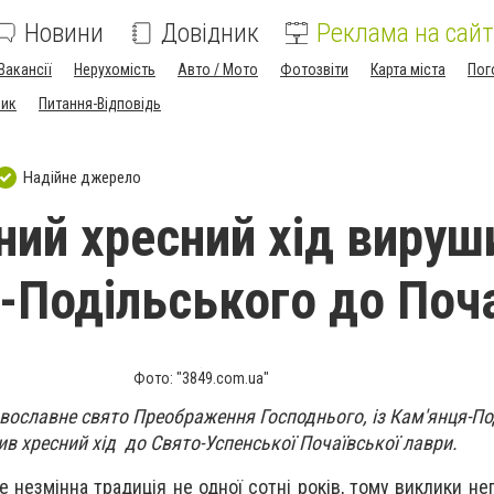
Новини
Довідник
Реклама на сайт
Вакансії
Нерухомість
Авто / Мото
Фотозвіти
Карта міста
Пог
ник
Питання-Відповідь
Надійне джерело
ний хресний хід вируши
-Подільського до Поч
Фото: "3849.com.ua"
авославне свято Преображення Господнього, із Кам'янця-По
в хресний хід до Свято-Успенської Почаївської лаври.
це незмінна традиція не одної сотні років, тому виклики н