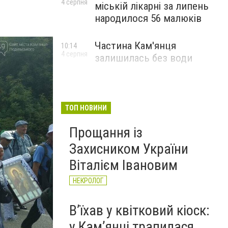
4 серпня
міській лікарні за липень
народилося 56 малюків
Частина Кам'янця
10:14
4 серпня
залишилась без води
ТОП НОВИНИ
Прощання із
Захисником України
Віталієм Івановим
НЕКРОЛОГ
Вʼїхав у квітковий кіоск:
у Камʼянці трапилася