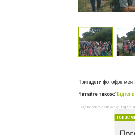
Пригадати фотофрагмент
Читайте також:
"
Відтепе
Якщо ви помітили помилку, виділіть нео
ГОЛОС М
Пог