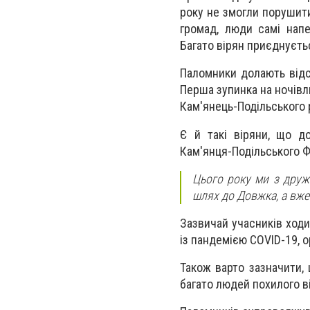
року не змогли порушити 
громад, люди самі напе
Багато вірян приєднуєть
Паломники долають відст
Перша зупинка на ночівл
Кам'янець-Подільського 
Є й такі віряни, що д
Кам'янця-Подільського Ф
Цього року ми з друж
шлях до Довжка, а вже
Зазвичай учасників ходи
із пандемією COVID-19, о
Також варто зазначити, 
багато людей похилого вік