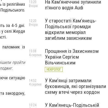
На Камʼянеччині зупинили
13:20
 із релігійних
Вчора
п'яного водія Audi
Подільського.
У старостаті Кам’янець-
12:20
Вчора
ь за 4-5 дні.
Подільської громади
 у селі Жердя
відкрили меморіал
сті.
загиблим захисникам
"
паломник із
Прощання із Захисником
15:08
4 серпня
України Сергієм
рішили пройти
Вільчинським
подвиг.
НЕКРОЛОГ
міючи ситуацію
У Кам’янці затримали
14:52
4 серпня
буковинців, які організували
схему втечі через кордон
 та закордону,
У Кам’янець-Подільській
10:24