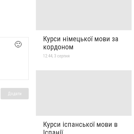
Курси німецької мови за
🙂
кордоном
12:44, 3 серпня
Додати
Курси іспанської мови в
Іспанії