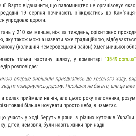
її. Варто відзначити, що паломництво не організовує якась
редодні 19 серпня починають з'їжджатись до Кам'янця-
ся упродовж дороги.
ань у 210 км менше, ніж за тиждень, орієнтовно проходят
ю, яку також можна назвати вже традиційною, відбувається
району (колишній Чемеровецький район) Хмельницької обла
олають тільки частину шляху, у коментарі
"3849.com.ua
едір розповідає:
иною вперше вирішили приєднались до хресного ходу, ви
 звідти повернулись додому. Пройшли не багато, але це вже 
 в селах приймали на ніч, але цього року паломники, розу
рієнтовані більше ночувати просто неба, в наметах.
що участь у ході беруть віряни із різних куточків України
у, дітей, немовля, були навіть жінки при надії.