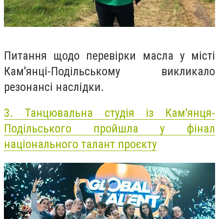
Питання щодо перевірки масла у місті
Кам'янці-Подільському викликало
резонансі наслідки.
3.
Танцювальна студія із Кам'янця-
Подільського пройшла у фінал
національного талант проєкту