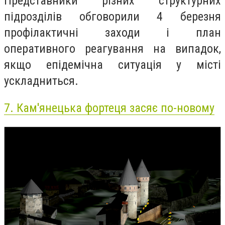
Представники різних структурних
підрозділів обговорили 4 березня
профілактичні заходи і план
оперативного реагування на випадок,
якщо епідемічна ситуація у місті
ускладниться.
7.
Кам'янецька фортеця засяє по-новому