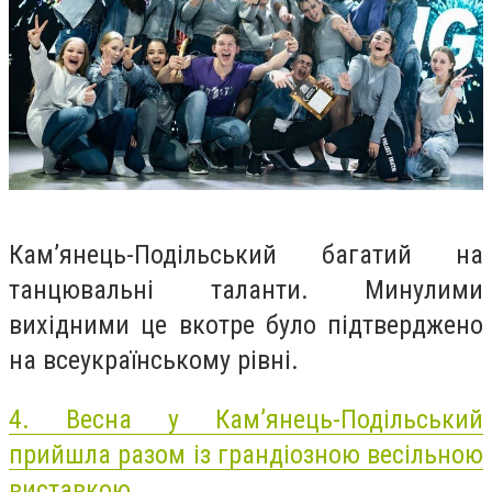
Кам’янець-Подільський багатий на
танцювальні таланти. Минулими
вихідними це вкотре було підтверджено
на всеукраїнському рівні.
4.
Весна у Кам’янець-Подільський
прийшла разом із грандіозною весільною
виставкою