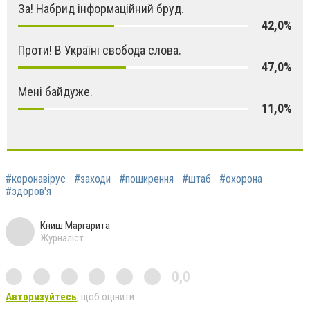
За! Набрид інформаційний бруд.
42,0%
Проти! В Україні свобода слова.
47,0%
Мені байдуже.
11,0%
#коронавірус
#заходи
#поширення
#штаб
#охорона
#здоров'я
Книш Маргарита
Журналіст
0,0
Авторизуйтесь
, щоб оцінити