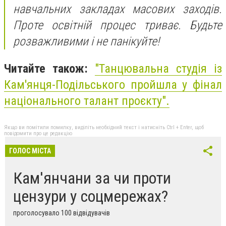
навчальних закладах масових заходів.
Проте освітній процес триває. Будьте
розважливими і не панікуйте!
Читайте також:
"
Танцювальна студія із
Кам'янця-Подільського пройшла у фінал
національного талант проєкту
".
Якщо ви помітили помилку, виділіть необхідний текст і натисніть Ctrl + Enter, щоб
повідомити про це редакцію
ГОЛОС МІСТА
Кам'янчани за чи проти
цензури у соцмережах?
проголосувало 100 відвідувачів