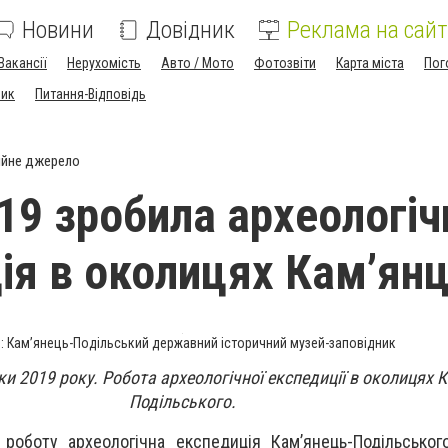
Новини
Довідник
Реклама на сайт
Вакансії
Нерухомість
Авто / Мото
Фотозвіти
Карта міста
Пог
ник
Питання-Відповідь
ійне джерело
19 зробила археологіч
ія в околицях Кам’ян
: Кам’янець-Подільський державний історичний музей-заповідник
и 2019 року. Робота археологічної експедиції в околицях К
Подільського.
роботу археологічна експедиція Кам’янець-Подільськог