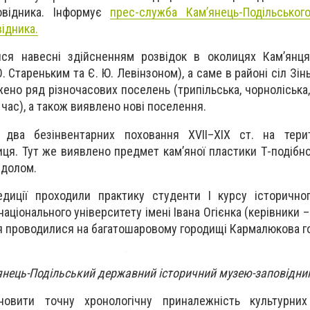
овідника. Інформує
прес-служба Кам’янець-Подільськог
ідника.
ся навесні здійсненням розвідок в околицях Кам’янця-
. Стареньким та Є. Ю. Левінзоном), а саме в районі сіл Зіньк
жено ряд різночасових поселень (трипільська, чорноліська
 час), а також виявлено нові поселення.
два безінвентарних поховання XVII–ХІХ ст. на терит
ця. Тут же виявлено предмет кам’яної пластики Т-подібно
ідолом.
едиції проходили практику студенти І курсу історично
аціонального університету імені Івана Огієнка (керівники – 
ня проводилися на багатошаровому городищі Кармалюкова г
нець-Подільський державний історичний музею-заповідни
овити точну хронологічну приналежність культурних