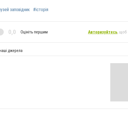
узей заповідник
#історія
0,0
Оцініть першим
Авторизуйтесь
, щоб
 наші джерела