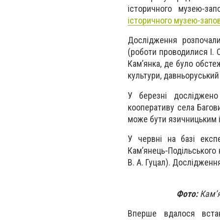
історичного музею-зап
історичного музею-запов
Дослідження розпочали
(роботи проводилися І. О
Кам’янка, де було обсте
культури, давньоруський
У березні досліджено 
кооперативу села Багови
може бути язичницьким 
У червні на базі експ
Кам’янець-Подільського н
В. А. Гуцал). Досліджен
Фото:
Кам’я
Вперше вдалося встан