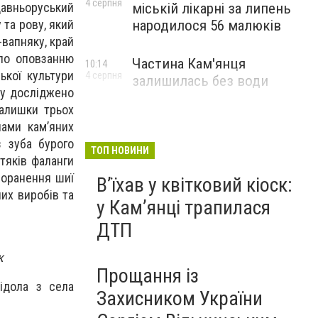
4 серпня
міській лікарні за липень
 давньоруський
народилося 56 малюків
 та рову, який
вапняку, край
ало оповзанню
Частина Кам'янця
10:14
ької культури
4 серпня
залишилась без води
лу досліджено
залишки трьох
нами кам’яних
з зуба бурого
ТОП НОВИНИ
стяків фаланги
поранення шиї
Вʼїхав у квітковий кіоск:
их виробів та
у Камʼянці трапилася
ДТП
к
Прощання із
ідола з села
Захисником України