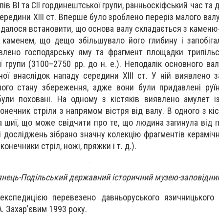
пів ВІ та СІІ гординештської групи, ранньоскіфський час та
 середини ХІІІ ст. Вперше було зроблено переріз малого валу
далося встановити, що основа валу складається з каменю-
 каменем, що дещо збільшувало його глибину і запобіг
влено господарську яму та фрагмент площадки трипільс
ї групи (3100–2750 рр. до н. е.). Неподалік основного ва
аної внаслідок нападу середини ХІІІ ст. У ній виявлено 
ного стану збереження, адже вони були придавлені руї
ули поховані. На одному з кістяків виявлено амулет і
онечник стріли з напрямом вістря від валу. В одного з кі
а шиї, що може свідчити про те, що людина загинула від 
 досліджень зібрано значну колекцію фрагментів керамічн
онечники стріл, ножі, пряжки і т. д.).
нець-Подільський державний історичний музею-заповідни
експедицією перевезено давньоруського язичницького 
А. Захар’євим 1993 року.