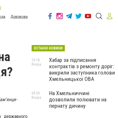
і
ода
Довідкова
ОСТАННІ НОВИНИ
на
Хабар за підписання
10:18
Вчора
контрактів з ремонту доріг:
ця?
викрили заступника голови
Хмельницької ОВА
На Хмельниччині
09:59
Вчора
дозволили полювати на
ам’янця-
пернату дичину
о державного