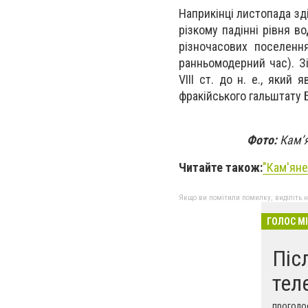
Наприкінці листопада зд
різкому падінні рівня во
різночасових поселення
ранньомодерний час). З
VIII ст. до н. е., яки
фракійського гальштату
Фото:
Кам’я
Читайте також:
"
Кам'яне
Якщо ви помітили помилку, виділіть нео
ГОЛОС М
Піс
тел
проголос