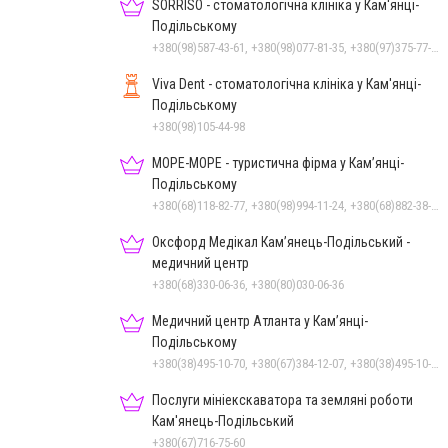
SORRISO - стоматологічна клініка у Кам'янці-
Подільському
+380(98)587-43-61, +380(98)077-81-35, +380(97)375-77-72, +380(97)982-31-07
Viva Dent - стоматологічна клініка у Кам'янці-
Подільському
+380(98)105-44-98
МОРЕ-МОРЕ - туристична фірма у Кам’янці-
Подільському
+380(68)118-82-77, +380(98)994-11-24, +380(68)882-38-28
Оксфорд Медікал Кам’янець-Подільський -
медичний центр
+380(68)330-06-36, +380(80)030-06-36
Медичний центр Атланта у Кам’янці-
Подільському
+380(38)495-10-70, +380(67)384-12-07, +380(38)495-10-80
Послуги мініекскаватора та земляні роботи
Кам'янець-Подільський
+380(67)716-75-60