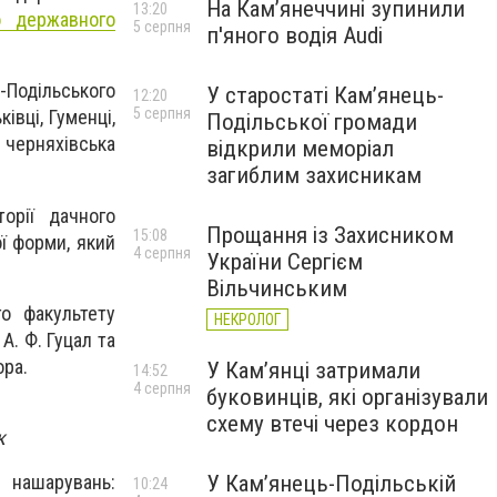
На Камʼянеччині зупинили
13:20
о державного
5 серпня
п'яного водія Audi
Подільського
У старостаті Кам’янець-
12:20
5 серпня
івці, Гуменці,
Подільської громади
, черняхівська
відкрили меморіал
загиблим захисникам
орії дачного
Прощання із Захисником
15:08
ї форми, який
4 серпня
України Сергієм
Вільчинським
го факультету
НЕКРОЛОГ
А. Ф. Гуцал та
ора.
У Кам’янці затримали
14:52
4 серпня
буковинців, які організували
схему втечі через кордон
к
У Кам’янець-Подільській
 нашарувань:
10:24