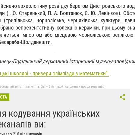
ійснено археологічну розвідку берегом Дністровського во
ди (І. О. Старенький, П. А. Болтанюк, Є. Ю. Левінзон). Об
 (трипільська, чорноліська, черняхівська культури, дав
ібрано репрезентативну колекцію кераміки, при цьому зн
й являється імпортом або місцевою чорноліською реплікою
 Бесараба-Шолданешти.
нець-Подільський державний історичний музею-заповідни
цькі школярі - призери олімпіади з математики
".
бхідний текст і натисніть Ctrl + Enter, щоб повідомити про це редакцію
ІСТА
ля кодування українських
еканалів ви:
увало 218 відвідувачів