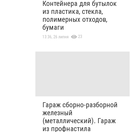
Контейнера для бутылок
из пластика, стекла,
полимерных отходов,
бумаги
23
13:36, 26 липня
Гараж сборно-разборной
железный
(металлический). Гараж
из профнастила