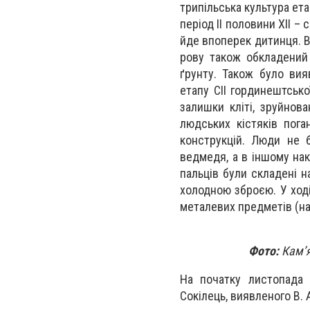
трипільська культура ета
період ІІ половини ХІІ –
йде впоперек дитинця. В
рову також обкладений
ґрунту. Також було вия
етапу СІІ гординештсько
залишки кліті, зруйнов
людських кістяків пога
конструкцій. Люди не б
ведмедя, а в іншому нак
пальців були складені н
холодною зброєю. У ході
металевих предметів (нак
Фото:
Кам’я
На початку листопада 
Сокілець, виявленого В. 