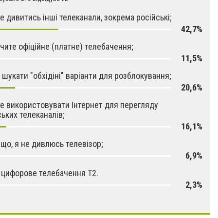
е дивитись інші телеканали, зокрема російські;
42,7%
чите офіційне (платне) телебачення;
11,5%
 шукати "обхідіні" варіанти для розблокування;
20,6%
е використовувати Інтернет для перегляду
ських телеканалів;
16,1%
 що, я не дивлюсь телевізор;
6,9%
 цифорове телебачення Т2.
2,3%