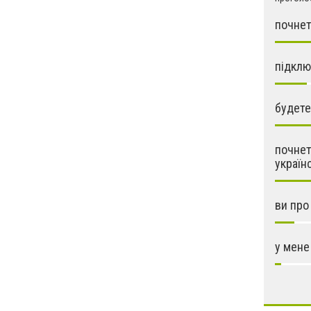
почнет
підклю
будете
почнет
україн
ви про
у мене