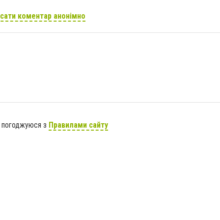
сати коментар анонімно
я погоджуюся з
Правилами сайту