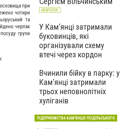
Сергієм Вільчинським
досховища при
НЕКРОЛОГ
стежено чотири
ньоруський та
У Кам’янці затримали
айдено черпак
 посуду групи
буковинців, які
організували схему
втечі через кордон
к
Вчинили бійку в парку: у
Кам’янці затримали
трьох неповнолітніх
хуліганів
ПІДПРИЄМСТВА КАМ'ЯНЦЯ-ПОДІЛЬСЬКОГО