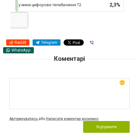
2,3%
у мене цифорове телебачення Т2.
Reddit
Telegram
Viber
WhatsApp
Коментарі
Авторизуватись
або
Написати коментар анонімно
Відправити