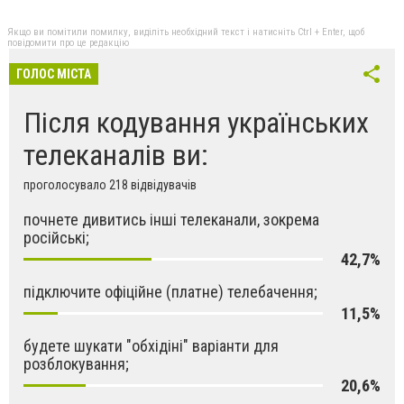
Якщо ви помітили помилку, виділіть необхідний текст і натисніть Ctrl + Enter, щоб
повідомити про це редакцію
ГОЛОС МІСТА
Після кодування українських
телеканалів ви:
проголосувало 218 відвідувачів
почнете дивитись інші телеканали, зокрема
російські;
42,7%
підключите офіційне (платне) телебачення;
11,5%
будете шукати "обхідіні" варіанти для
розблокування;
20,6%