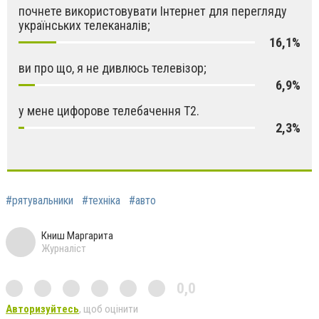
почнете використовувати Інтернет для перегляду
українських телеканалів;
16,1%
ви про що, я не дивлюсь телевізор;
6,9%
у мене цифорове телебачення Т2.
2,3%
#рятувальники
#техніка
#авто
Книш Маргарита
Журналіст
0,0
Авторизуйтесь
, щоб оцінити