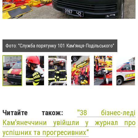
Фото: "Служба порятунку 101 Кам'янця-Подільського"
Читайте також:
"
38 бізнес-леді
Кам'янеччини увійшли у журнал про
успішних та прогресивних"