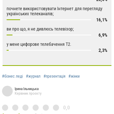
почнете використовувати Інтернет для перегляду
українських телеканалів;
16,1%
ви про що, я не дивлюсь телевізор;
6,9%
у мене цифорове телебачення Т2.
2,3%
#бізнес леді
#журнал
#презентація
#жінки
Ірина Ільницька
Керівник проєкту
0,0