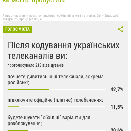
ви могли пропустити"
Якщо ви помітили помилку, виділіть необхідний текст і натисніть Ctrl + Enter, щоб
повідомити про це редакцію
ГОЛОС МІСТА
Після кодування українських
телеканалів ви:
проголосувало 218 відвідувачів
почнете дивитись інші телеканали, зокрема
російські;
42,7%
підключите офіційне (платне) телебачення;
11,5%
будете шукати "обхідіні" варіанти для
розблокування;
20,6%