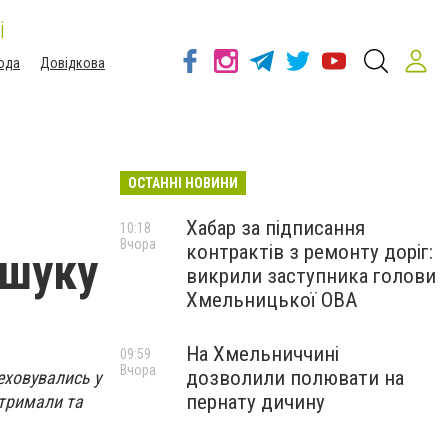
і
ода
Довідкова
ОСТАННІ НОВИНИ
Хабар за підписання
10:18
Вчора
контрактів з ремонту доріг:
зшуку
викрили заступника голови
Хмельницької ОВА
На Хмельниччині
09:59
Вчора
дозволили полювати на
еховувались у
пернату дичину
атримали та