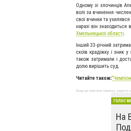
Одному зі злочинців Ап
волі за вчинення числен
свої вчинки та ухилявся
наразі він знаходиться 
Хмельницької області
.
Інший 33-річний затриман
скоїв крадіжку і зник у
також затримали і доста
долю вирішить суд.
Читайте також:
"Чемпіон
Якщо ви помітили помилку, виділіть нео
ГОЛОС М
На 
Под