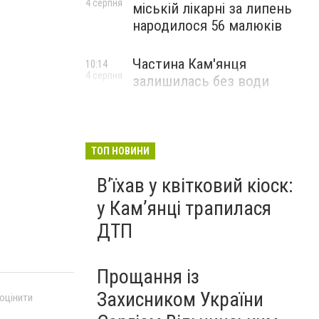
4 серпня
міській лікарні за липень
народилося 56 малюків
Частина Кам'янця
10:14
4 серпня
залишилась без води
ТОП НОВИНИ
Вʼїхав у квітковий кіоск:
у Камʼянці трапилася
ДТП
Прощання із
Захисником України
 оцінити