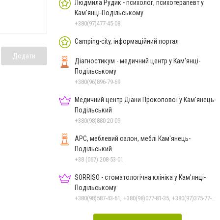
Людмила Рудик - психолог, психотерапевт у
Кам'янці-Подільському
+380(97)477-45-08
Camping-city, інформаційний портал
Додати
Діагностикум - медичний центр у Кам'янці-
Подільському
+380(96)896-79-69
Медичний центр Діани Прокопової у Кам'янець-
Подільський
+380(98)880-20-09
АРС, меблевий салон, меблі Кам'янець-
Подільський
+38 (067) 208-53-01
SORRISO - стоматологічна клініка у Кам'янці-
Подільському
+380(98)587-43-61, +380(98)077-81-35, +380(97)375-77-72, +380(97)982-31-07