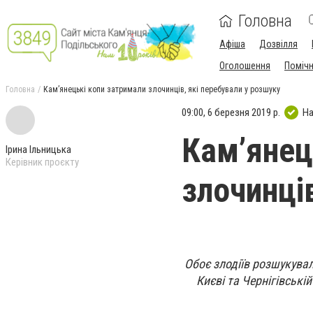
Головна
Афіша
Дозвілля
Оголошення
Поміч
Головна
Кам’янецькі копи затримали злочинців, які перебували у розшуку
09:00, 6 березня 2019 р.
На
Кам’янец
Ірина Ільницька
Керівник проєкту
злочинці
Обоє злодіїв розшукувал
Києві та Чернігівські