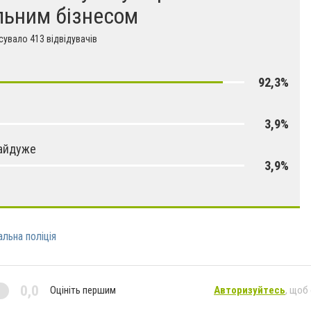
льним бізнесом
увало 413 відвідувачів
92,3%
3,9%
айдуже
3,9%
льна поліція
0,0
Оцініть першим
Авторизуйтесь
, щоб