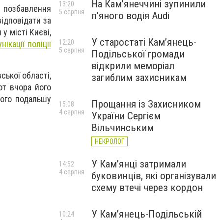
На Камʼянеччині зупинили
13:20
и позбавлення
5 серпня
п'яного водія Audi
ідповідати за
у місті Києві,
У старостаті Кам’янець-
12:20
нікації поліції
5 серпня
Подільської громади
відкрили меморіал
ської області,
загиблим захисникам
от вчора його
Його подальшу
Прощання із Захисником
15:08
4 серпня
України Сергієм
Вільчинським
НЕКРОЛОГ
У Кам’янці затримали
14:52
4 серпня
буковинців, які організували
схему втечі через кордон
У Кам’янець-Подільській
10:24