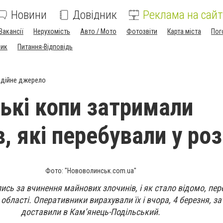
Новини
Довідник
Реклама на сайт
Вакансії
Нерухомість
Авто / Мото
Фотозвіти
Карта міста
Пог
ник
Питання-Відповідь
дійне джерело
ькі копи затримали
в, які перебували у ро
Фото: "Нововолинськ.com.ua"
ись за вчинення майнових злочинів, і як стало відомо, пер
й області. Оперативники вирахували їх і вчора, 4 березня, з
доставили в Кам’янець-Подільський.