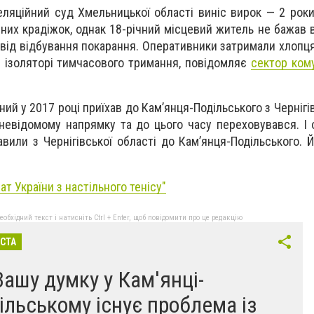
еляційний суд Хмельницької області виніс вирок — 2 рок
них крадіжок, однак 18-річний місцевий житель не бажав в
 від відбування покарання. Оперативники затримали хлопця 
в ізоляторі тимчасового тримання, повідомляє
с
ектор кому
ий у 2017 році приїхав до Кам’янця-Подільського з Чернігів
 невідомому напрямку та до цього часу переховувався. І 
вили з Чернігівської області до Кам’янця-Подільського. 
ат України з настільного тенісу"
бхідний текст і натисніть Ctrl + Enter, щоб повідомити про це редакцію
ІСТА
Вашу думку у Кам'янці-
ільському існує проблема із