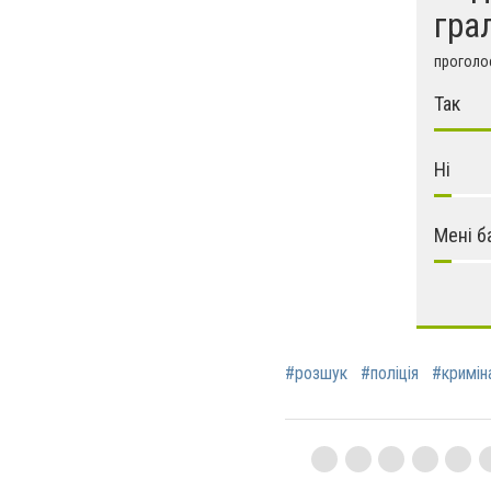
гра
проголос
Так
Ні
Мені б
#розшук
#поліція
#криміна