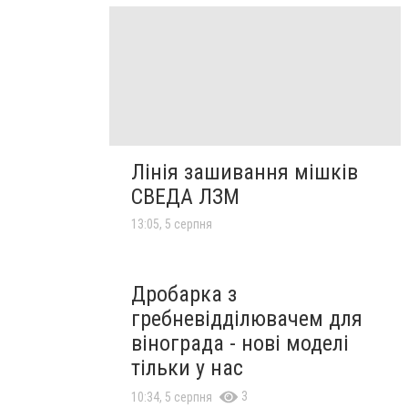
Лінія зашивання мішків
СВЕДА ЛЗМ
13:05, 5 серпня
Дробарка з
гребневідділювачем для
вінограда - нові моделі
тільки у нас
3
10:34, 5 серпня