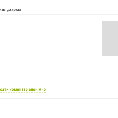
 наші джерела
сати коментар анонімно