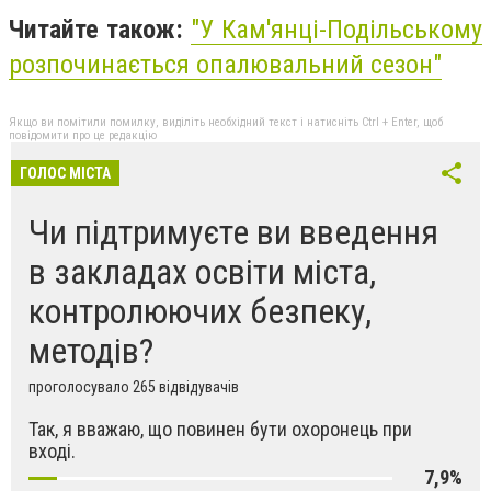
Читайте також:
"У Кам'янці-Подільському
розпочинається опалювальний сезон"
Якщо ви помітили помилку, виділіть необхідний текст і натисніть Ctrl + Enter, щоб
повідомити про це редакцію
ГОЛОС МІСТА
Чи підтримуєте ви введення
в закладах освіти міста,
контролюючих безпеку,
методів?
проголосувало 265 відвідувачів
Так, я вважаю, що повинен бути охоронець при
вході.
7,9%