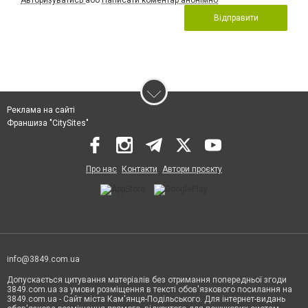
Авторизуватись
або
Написати коментар анонімно
Відправити
Реклама на сайті
Франшиза "CitySites"
Про нас
Контакти
Автори проєкту
info@3849.com.ua
Допускається цитування матеріалів без отримання попередньої згоди
3849.com.ua за умови розміщення в тексті обов'язкового посилання на
3849.com.ua - Сайт міста Кам'янця-Подільського. Для інтернет-видань