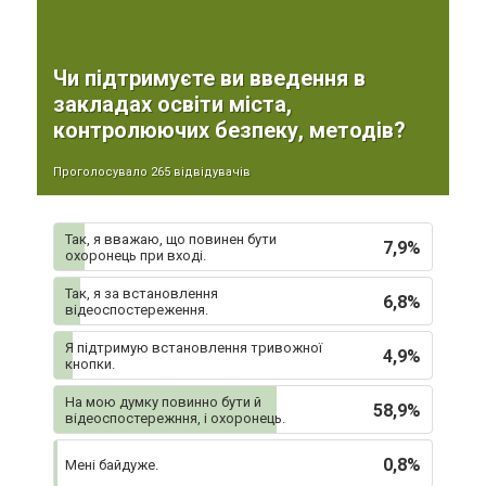
Чи підтримуєте ви введення в
закладах освіти міста,
контролюючих безпеку, методів?
Проголосувало 265 відвідувачів
Так, я вважаю, що повинен бути
7,9%
охоронець при вході.
Так, я за встановлення
6,8%
відеоспостереження.
Я підтримую встановлення тривожної
4,9%
кнопки.
На мою думку повинно бути й
58,9%
відеоспостережння, і охоронець.
0,8%
Мені байдуже.