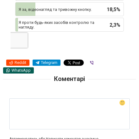
18,5%
Я за, відеонагляд та тривожну кнопку.
Я проти будь-яких засобів контролю та
2,3%
нагляду.
Reddit
Telegram
Viber
WhatsApp
Коментарі