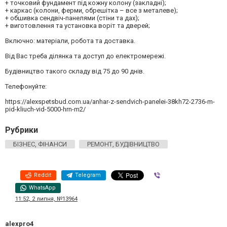
+ точковий фундамент під кожну колону (закладні);
+ каркас (колони, ферми, обрешітка – все з металеве);
+ обшивка сендвіч-панелями (стіни та дах);
+ виготовлення та установка воріт та дверей;
Включно: матеріали, робота та доставка.
Від Вас треба ділянка та доступ до електромережі.
Будівництво такого складу від 75 до 90 днів.
Телефонуйте:
https://alexspetsbud.com.ua/anhar-z-sendvich-panelei-38kh72-2736-m-
pid-kliuch-vid-5000-hrn-m2/
Рубрики
БІЗНЕС, ФІНАНСИ
РЕМОНТ, БУДІВНИЦТВО
Reddit
Telegram
Viber
WhatsApp
11:52, 2 липня, №13964
alexpro4