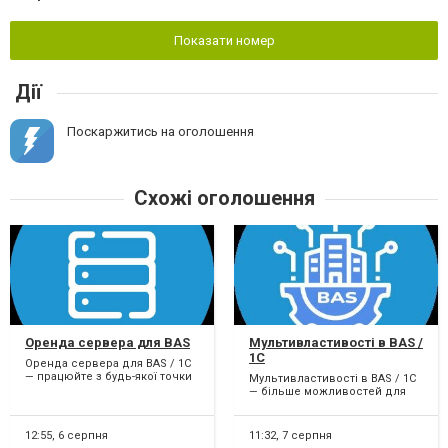
Показати номер
Дії
Поскаржитись на оголошення
Схожі оголошення
Оренда сервера для BAS
Мультивластивості в BAS /
1C
Оренда сервера для BAS / 1C
— працюйте з будь-якої точки
Мультивластивості в BAS / 1C
світу! Не хочете витрачати
— більше можливостей для
кошти на покупк...
обліку! Продаєте товари з
різними характерист...
12:55,
6 серпня
11:32,
7 серпня