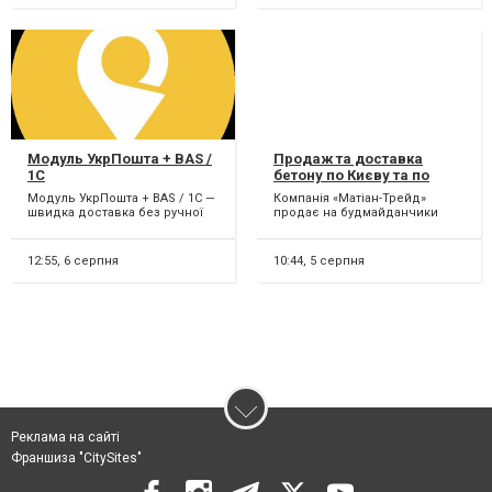
Модуль УкрПошта + BAS /
Продаж та доставка
1C
бетону по Києву та по
Україні.
Модуль УкрПошта + BAS / 1C —
Компанія «Матіан-Трейд»
швидка доставка без ручної
продає на будмайданчики
роботи! Працюєте з
Києва та Київської області
УкрПоштою? Забудьте про...
високоякісну бетонну про...
12:55,
6 серпня
10:44,
5 серпня
Реклама на сайті
Франшиза "CitySites"