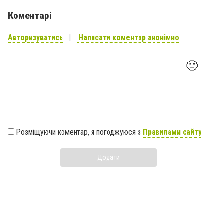
Коментарі
Авторизуватись
Написати коментар анонімно
🙂
Розміщуючи коментар, я погоджуюся з
Правилами сайту
Додати