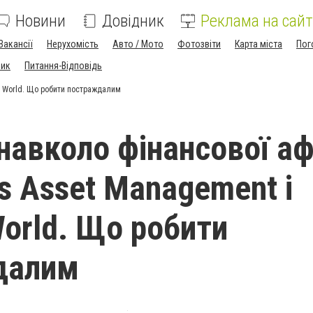
Новини
Довідник
Реклама на сайт
Вакансії
Нерухомість
Авто / Мото
Фотозвіти
Карта міста
Пог
ник
Питання-Відповідь
a World. Що робити постраждалим
навколо фінансової а
ds Asset Management і
World. Що робити
далим