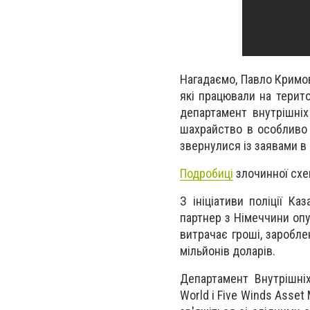
Нагадаємо, Павло Кримов
які працювали на територ
департамент внутрішні
шахрайство в особливо 
звернулися із заявами в 
Подробиці
злочинної схе
З ініціативи поліції К
партнер з Німеччини опу
витрачає гроші, заробле
мільйонів доларів.
Департамент Внутрішні
World і Five Winds Asse