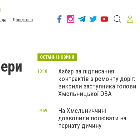
і
ода
Довідкова
ОСТАННІ НОВИНИ
фери
Хабар за підписання
10:18
контрактів з ремонту доріг:
викрили заступника голови
Хмельницької ОВА
На Хмельниччині
09:59
дозволили полювати на
пернату дичину