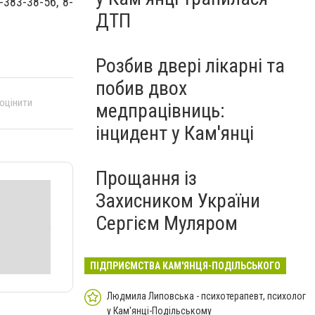
-383-38-56, 8-
ДТП
Розбив двері лікарні та
побив двох
 оцінити
медпрацівниць:
інцидент у Кам'янці
Прощання із
Захисником України
Сергієм Муляром
ПІДПРИЄМСТВА КАМ'ЯНЦЯ-ПОДІЛЬСЬКОГО
Людмила Липовська - психотерапевт, психолог
у Кам'янці-Подільському