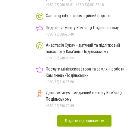
+380(97)066-83-61, +380(63)351-25-18
Camping-city, інформаційний портал
Педіатрія Гузак у Кам'янці-Подільському
+380(98)886-25-40
Анастасія Сукач - дитячий та підлітковий
психолог у Кам'янці-Подільському
+380(96)948-98-95
Послуги мініекскаватора та земляні роботи
Кам'янець-Подільський
+380(67)716-75-60
Діагностикум - медичний центр у Кам'янці-
Подільському
+380(96)896-79-69
Додати підприємство