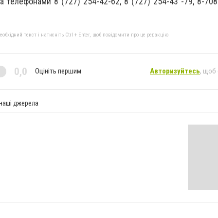
а телефонами 8 (727) 254-42-62, 8 (727) 254-43 -79, 8-708
бхідний текст і натисніть Ctrl + Enter, щоб повідомити про це редакцію
0,0
Оцініть першим
Авторизуйтесь
, щоб
 наші джерела