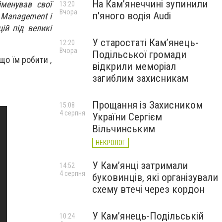
На Камʼянеччині зупинили
йменував свої
13:20
Вчора
п'яного водія Audi
t Management і
ій під великі
У старостаті Кам’янець-
12:20
Вчора
Подільської громади
що їм робити ,
відкрили меморіал
загиблим захисникам
Прощання із Захисником
15:08
4 серпня
України Сергієм
Вільчинським
НЕКРОЛОГ
У Кам’янці затримали
14:52
4 серпня
буковинців, які організували
схему втечі через кордон
У Кам’янець-Подільській
10:24