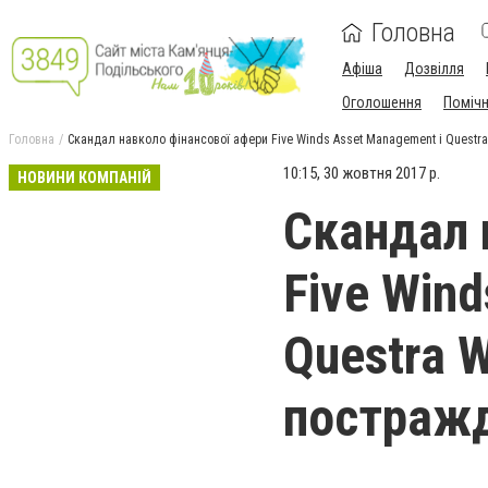
Головна
Афіша
Дозвілля
Оголошення
Поміч
Головна
Скандал навколо фінансової афери Five Winds Asset Management і Questr
10:15, 30 жовтня 2017 р.
НОВИНИ КОМПАНІЙ
Скандал 
Five Win
Questra 
постраж