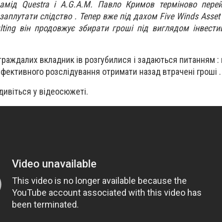
рамід Questra і A.G.A.M. Павло Кримов терміново пере
заплутати слідство . Тепер вже під дахом Five Winds Asse
lting він продовжує збирати гроші під виглядом інвестиц
страждалих вкладник ів розгубилися і задаються питанням : 
 ефективного розслідування отримати назад втрачені гроші .
дивіться у відеосюжеті.