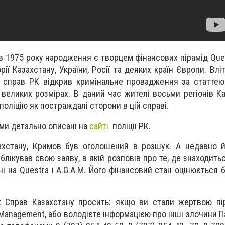
 1975 року народження є творцем фінансових пірамід Quest
ії Казахстану, України, Росії та деяких країн Європи. Влі
х справ РК відкрив кримінальне провадження за статте
великих розмірах. В даний час жителі восьми регіонів К
поліцію як постраждалі сторони в цій справі.
ми детально описані на
сайті
поліції РК.
азахстану, Кримов був оголошений в розшук. А недавно 
блікував свою заяву, в якій розповів про те, де знаходить
ні на Questra і A.G.A.M. Його фінансовий стан оцінюється 
х Справ Казахстану просить: якщо ви стали жертвою пі
t Management, або володієте інформацією про інші злочини 