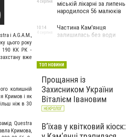
4 серпня
міській лікарні за липень
народилося 56 малюків
Частина Кам'янця
10:14
4 серпня
залишилась без води
ra і A.G.A.M.,
тку цього року
ю 190 КК РК -
азахстану вже
ТОП НОВИНИ
Прощання із
Захисником України
його колишній
ся Кримов і як
Віталієм Івановим
більш ніж в 30
НЕКРОЛОГ
рамід Questra
Вʼїхав у квітковий кіоск:
Павла Кримова,
у Камʼянці трапилася