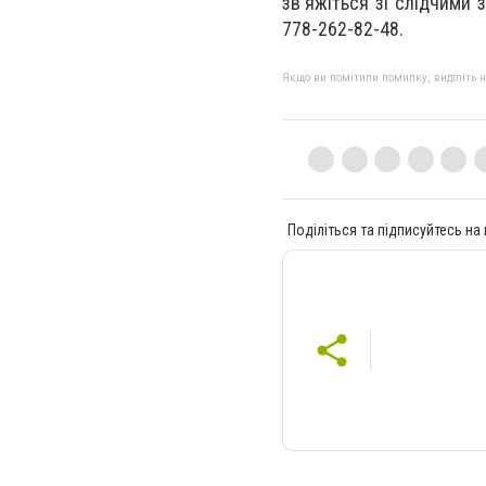
зв'яжіться зі слідчими з
778-262-82-48.
Якщо ви помітили помилку, виділіть нео
Поділіться та підписуйтесь на