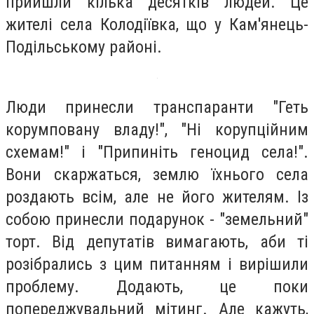
прийшли кілька десятків людей. Це
жителі села Колодіївка, що у Кам'янець-
Подільському районі.
Люди принесли транспаранти "Геть
корумповану владу!", "Ні корупційним
схемам!" і "Припиніть геноцид села!".
Вони скаржаться, землю їхнього села
роздають всім, але не його жителям. Із
собою принесли подарунок - "земельний"
торт. Від депутатів вимагають, аби ті
розібрались з цим питанням і вирішили
проблему. Додають, це поки
попереджувальний мітинг. Але кажуть,