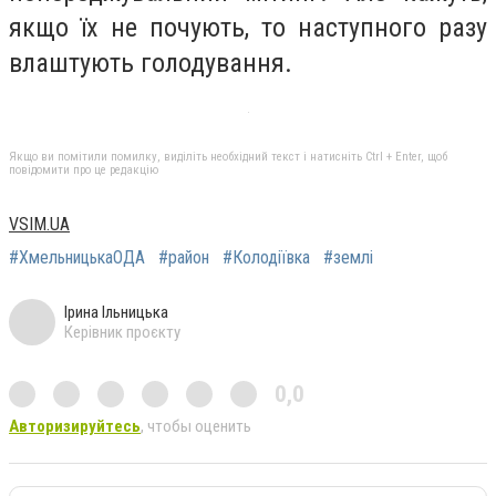
якщо їх не почують, то наступного разу
влаштують голодування.
Якщо ви помітили помилку, виділіть необхідний текст і натисніть Ctrl + Enter, щоб
повідомити про це редакцію
VSIM.UA
#ХмельницькаОДА
#район
#Колодіївка
#землі
Ірина Ільницька
Керівник проєкту
0,0
Авторизируйтесь
, чтобы оценить