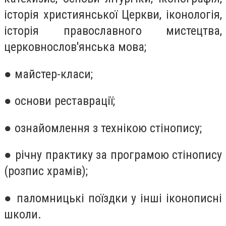
історія християнської Церкви, іконологія,
історія православного мистецтва,
церковнослов'янська мова;
● майстер-класи;
● основи реставрації;
● ознайомлення з технікою стінопису;
● річну практику за програмою стінопису
(розпис храмів);
● паломницькі поїздки у інші іконописні
школи.