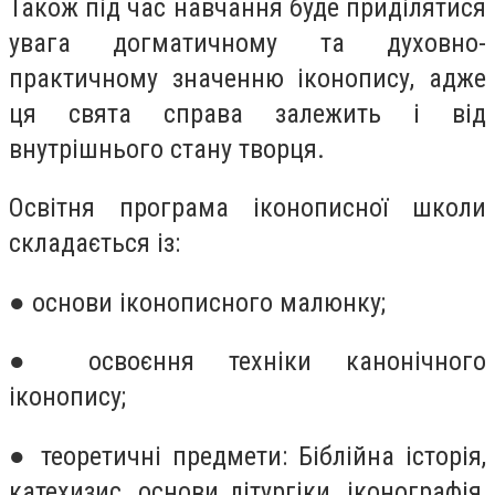
Також під час навчання буде приділятися
увага догматичному та духовно-
практичному значенню іконопису, адже
ця свята справа залежить і від
внутрішнього стану творця.
Освітня програма іконописної школи
складається із:
● основи іконописного малюнку;
● освоєння техніки канонічного
іконопису;
● теоретичні предмети: Біблійна історія,
катехизис, основи літургіки, іконографія,