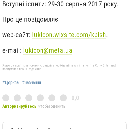
Вступні іспити: 29-30 серпня 2017 року.
Про це повідомляє
web-сайт:
lukicon.wixsite.com/kpish
.
e-mail:
lukicon@meta.ua
Якщо ви помітили помилку, виділіть необхідний текст і натисніть Ctrl + Enter, щоб
повідомити про це редакцію
#Церква
#навчання
0,0
Авторизируйтесь
, чтобы оценить