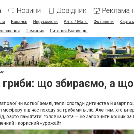
а
Новини
Довідник
Реклама н
лля
Вакансії
Нерухомість
Авто / Мото
Фотозвіти
Карта 
олошення
Помічник
Питання-Відповідь
ємо
 гриби: що збираємо, а щ
ат хвої чи вогкої землі, теплі спогади дитинства й азарт по
мосферу під час походу за грибами в ліс. Але тим, хто вп
д, варто пам’ятати: головна мета — не заповнити кошик за 
зпечний і корисний «урожай».