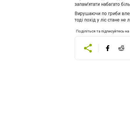
запам’ятати набагато біль
Вирушаючи по гриби впер
тоді похід у ліс стане 
Поділіться та підписуйтесь н