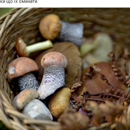
ки що їх оминати.