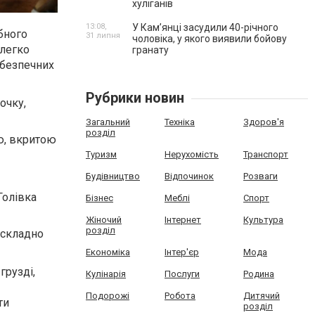
хуліганів
13:08,
У Камʼянці засудили 40-річного
ибного
31 липня
чоловіка, у якого виявили бойову
 легко
гранату
ебезпечних
Рубрики новин
очку,
Загальний
Техніка
Здоров'я
розділ
ю, вкритою
Туризм
Нерухомість
Транспорт
Будівництво
Відпочинок
Розваги
Голівка
Бізнес
Меблі
Спорт
Жіночий
Інтернет
Культура
розділ
 складно
Економіка
Інтер'єр
Мода
грузді,
Кулінарія
Послуги
Родина
Подорожі
Робота
Дитячий
ти
розділ