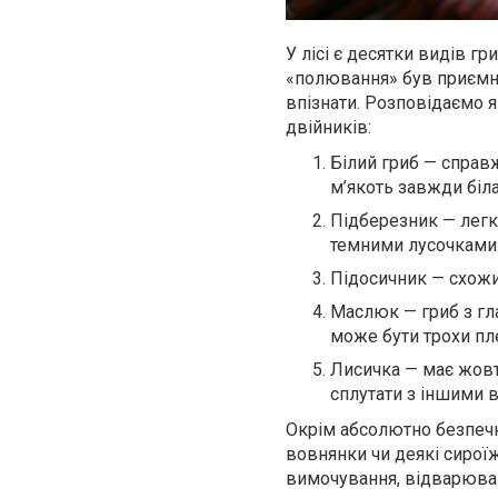
У лісі є десятки видів гр
«полювання» був приємни
впізнати. Розповідаємо я
двійників:
Білий гриб — справж
м’якоть завжди біла,
Підберезник — легк
темними лусочками
Підосичник — схожи
Маслюк — гриб з гл
може бути трохи пле
Лисичка — має жовт
сплутати з іншими 
Окрім абсолютно безпечни
вовнянки чи деякі сирої
вимочування, відварюван