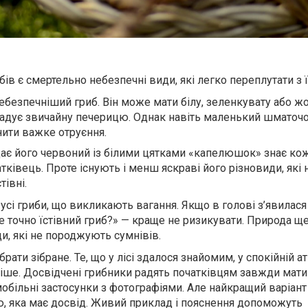
бів є смертельно небезпечні види, які легко переплутати з 
ебезпечніший гриб. Він може мати білу, зеленкувату або ж
адує звичайну печерицю. Однак навіть маленький шматоч
ити важке отруєння.
ає його червоний із білими цятками «капелюшок» знає ко
атківець. Проте існують і менш яскраві його різновиди, які
тівні.
сі гриби, що викликають вагання. Якщо в голові з’явилася
 точно їстівний гриб?» — краще не ризикувати. Природа ще
и, які не породжують сумнівів.
рати зібране. Те, що у лісі здалося знайомим, у спокійній 
ше. Досвідчені грибники радять початківцям завжди мати
 мобільні застосунки з фотографіями. Але найкращий варіант 
, яка має досвід. Живий приклад і пояснення допоможуть