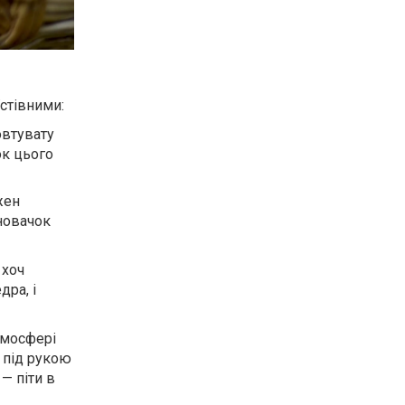
їстівними:
овтувату
ок цього
жен
 новачок
 хоч
дра, і
атмосфері
 під рукою
— піти в