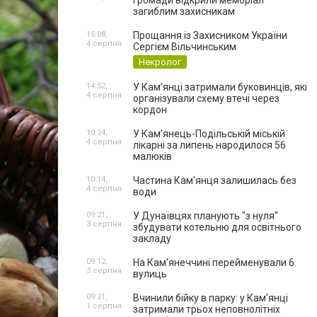
громади відкрили меморіал
загиблим захисникам
15:08,
Прощання із Захисником України
4 серпня
Сергієм Вільчинським
Некролог
14:52,
У Кам’янці затримали буковинців, які
4 серпня
організували схему втечі через
кордон
10:24,
У Кам’янець-Подільській міській
4 серпня
лікарні за липень народилося 56
малюків
10:14,
Частина Кам'янця залишилась без
4 серпня
води
09:21,
У Дунаївцях планують "з нуля"
3 серпня
збудувати котельню для освітнього
закладу
09:12,
На Камʼянеччині перейменували 6
3 серпня
вулиць
09:21,
Вчинили бійку в парку: у Кам’янці
1 серпня
затримали трьох неповнолітніх