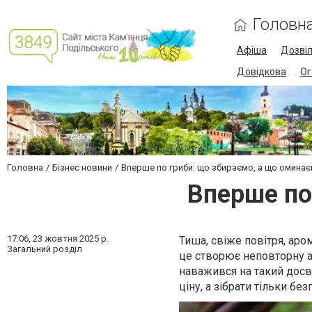
Головн
Афіша
Дозві
Довідкова
Ог
Головна
Бізнес новини
Вперше по гриби: що збираємо, а що омина
Вперше по
17:06,
23 жовтня 2025 р.
Тиша, свіже повітря, аром
Загальний розділ
це створює неповторну ат
наважився на такий досві
ціну, а зібрати тільки бе