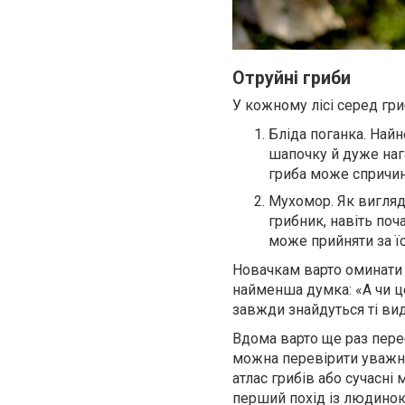
Отруйні гриби
У кожному лісі серед гри
Бліда поганка. Найн
шапочку й дуже наг
гриба може спричин
Мухомор. Як вигляд
грибник, навіть поч
може прийняти за їс
Новачкам варто оминати у
найменша думка: «А чи це
завжди знайдуться ті вид
Вдома варто ще раз переб
можна перевірити уважні
атлас грибів або сучасні
перший похід із людиною