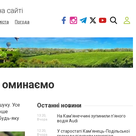
а сайті
міста
Погода
о оминаємо
Останні новини
шуку. Усе
ерше
13:20,
На Камʼянеччині зупинили п'яного
будь-яку
Вчора
водія Audi
12:20,
У старостаті Кам’янець-Подільської
Вчора