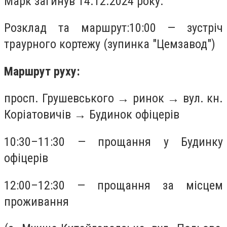
Марк загинув 14.12.2024 року.
Розклад та маршрут:10:00 — зустріч
траурного кортежу (зупинка "Цемзавод")
Маршрут руху:
просп. Грушевського → ринок → вул. кн.
Коріатовичів → Будинок офіцерів
10:30–11:30 — прощання у Будинку
офіцерів
12:00–12:30 — прощання за місцем
проживання