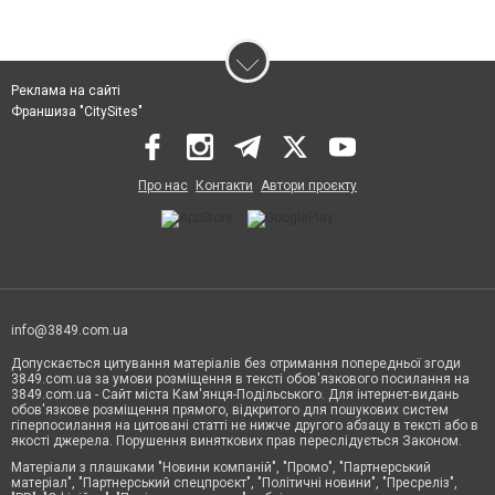
Реклама на сайті
Франшиза "CitySites"
Про нас
Контакти
Автори проєкту
info@3849.com.ua
Допускається цитування матеріалів без отримання попередньої згоди
3849.com.ua за умови розміщення в тексті обов'язкового посилання на
3849.com.ua - Сайт міста Кам'янця-Подільського. Для інтернет-видань
обов'язкове розміщення прямого, відкритого для пошукових систем
гіперпосилання на цитовані статті не нижче другого абзацу в тексті або в
якості джерела. Порушення виняткових прав переслідується Законом.
Матеріали з плашками "Новини компаній", "Промо", "Партнерський
матеріал", "Партнерський спецпроєкт", "Політичні новини", "Пресреліз",