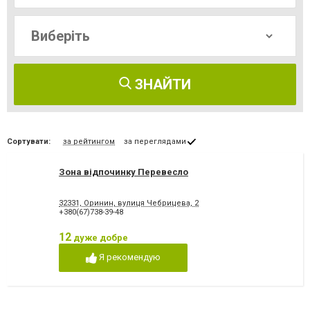
ЗНАЙТИ
Сортувати:
за рейтингом
за переглядами
Зона відпочинку Перевесло
32331, Оринин, вулиця Чебрицева, 2
+380(67)738-39-48
12
дуже добре
Я рекомендую