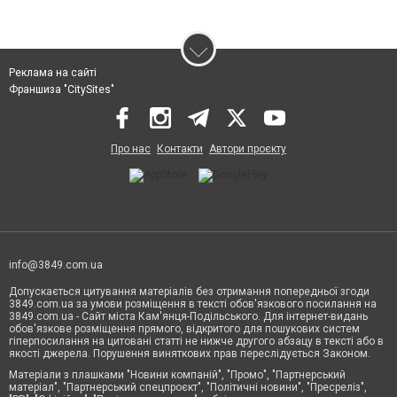
Реклама на сайті
Франшиза "CitySites"
Про нас
Контакти
Автори проєкту
info@3849.com.ua
Допускається цитування матеріалів без отримання попередньої згоди
3849.com.ua за умови розміщення в тексті обов'язкового посилання на
3849.com.ua - Сайт міста Кам'янця-Подільського. Для інтернет-видань
обов'язкове розміщення прямого, відкритого для пошукових систем
гіперпосилання на цитовані статті не нижче другого абзацу в тексті або в
якості джерела. Порушення виняткових прав переслідується Законом.
Матеріали з плашками "Новини компаній", "Промо", "Партнерський
матеріал", "Партнерський спецпроєкт", "Політичні новини", "Пресреліз",