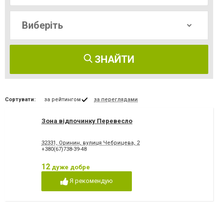
ЗНАЙТИ
Сортувати:
за рейтингом
за переглядами
Зона відпочинку Перевесло
32331, Оринин, вулиця Чебрицева, 2
+380(67)738-39-48
12
дуже добре
Я рекомендую