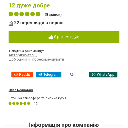
12
дуже добре
(
8
оцінок)
22 перегляди в серпні
Я рекомендую
1 людина рекомендує
Авторизуйтесь
,
щоб оцінити і порекомендувати
Reddit
Telegram
Viber
WhatsApp
Олег Боянович
Затишна атмосфера та смачна кухня
12
Інформація про компанію