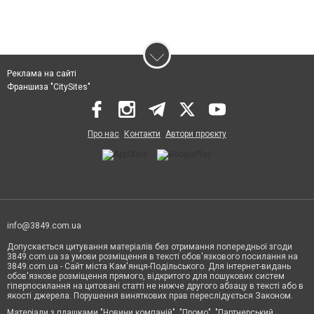
Реклама на сайті
Франшиза "CitySites"
Про нас
Контакти
Автори проєкту
info@3849.com.ua
Допускається цитування матеріалів без отримання попередньої згоди
3849.com.ua за умови розміщення в тексті обов'язкового посилання на
3849.com.ua - Сайт міста Кам'янця-Подільського. Для інтернет-видань
обов'язкове розміщення прямого, відкритого для пошукових систем
гіперпосилання на цитовані статті не нижче другого абзацу в тексті або в
якості джерела. Порушення виняткових прав переслідується Законом.
Матеріали з плашками "Новини компаній", "Промо", "Партнерський