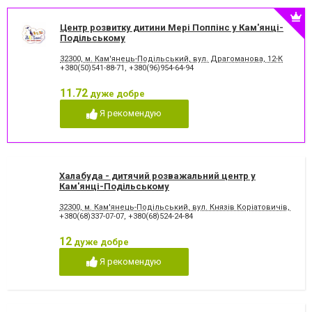
Центр розвитку дитини Мері Поппінс у Кам'янці-
Подільському
32300, м. Кам'янець-Подільський, вул. Драгоманова, 12-К
+380(50)541-88-71
,
+380(96)954-64-94
11.72
дуже добре
Я рекомендую
Халабуда - дитячий розважальний центр у
Кам'янці-Подільському
32300, м. Кам'янець-Подільський, вул. Князів Коріатовичів, 25
+380(68)337-07-07
,
+380(68)524-24-84
12
дуже добре
Я рекомендую