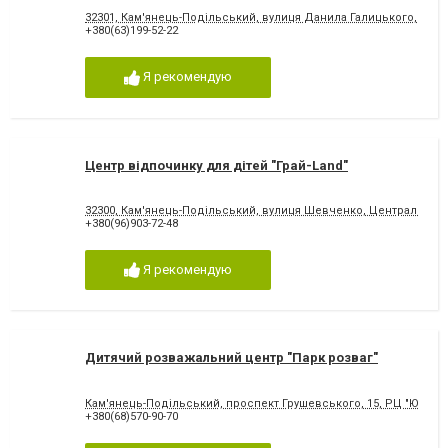
32301, Кам'янець-Подільський, вулиця Данила Галицького, 11/2
+380(63)199-52-22
Я рекомендую
Центр відпочинку для дітей "Грай-Land"
32300, Кам'янець-Подільський, вулиця Шевченко, Центральний
+380(96)903-72-48
Я рекомендую
Дитячий розважальний центр "Парк розваг"
Кам'янець-Подільський, проспект Грушевського, 15, РЦ "Юність
+380(68)570-90-70