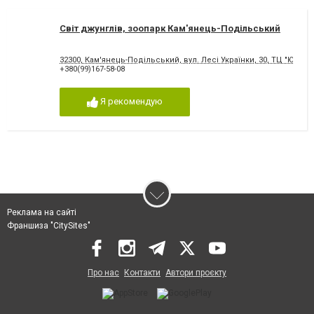
Світ джунглів, зоопарк Кам'янець-Подільський
32300, Кам'янець-Подільський, вул. Лесі Українки, 30, ТЦ "Ювіле
+380(99)167-58-08
Я рекомендую
Реклама на сайті
Франшиза "CitySites"
Про нас
Контакти
Автори проєкту