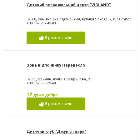
Дитячий розважальний центр "VIOLAND"
32300, Кам'янець-Подільський, вулиця Чехова, 2, біля супермарк
+380(67)287-43-03
Я рекомендую
Зона відпочинку Перевесло
32331, Оринин, вулиця Чебрицева, 2
+380(67)738-39-48
12
дуже добре
Я рекомендую
Дитячий клуб "Джунглі парк"